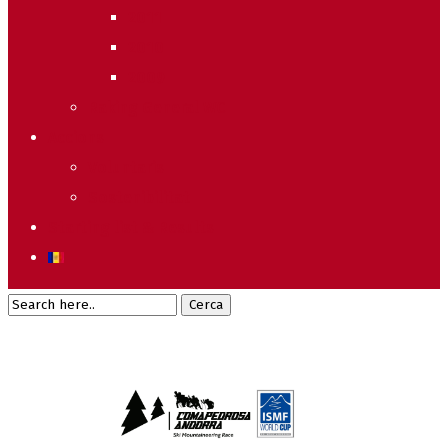
2011
2010
2009
Raking General WC
Accions
Voluntaris
Sostenibilitat
Starting list & Results