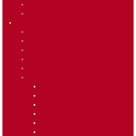
Merchandising
Forfets
Informació
Allotjaments
Butlletí d’inscripcions
Butlletí d’allaus
Calendari World Cup
Galeria de fotos
Palmarès
2020
2019
2018
2014
2013
2012