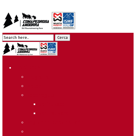
Edició 2026
Programa
Meteo
Recorreguts
Sprint Race
Vertical Race
Reglament Copa del Món
Acreditacions Premsa