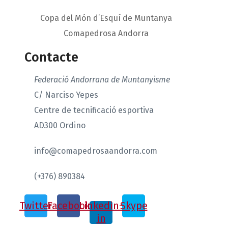
Copa del Món d’Esquí de Muntanya
Comapedrosa Andorra
Contacte
Federació Andorrana de Muntanyisme
C/ Narciso Yepes
Centre de tecnificació esportiva
AD300 Ordino
info@comapedrosaandorra.com
(+376) 890384
Twitter
Facebook
Linkedin-
Skype
in