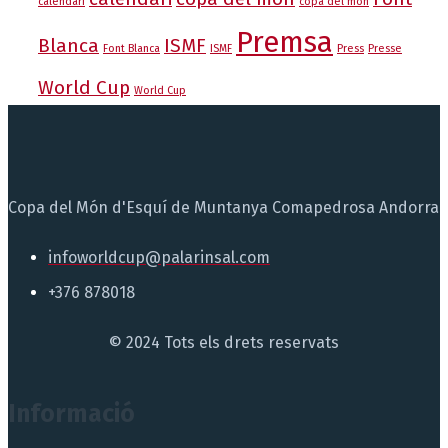
calendari
copa del món
Premsa
Blanca
ISMF
Font Blanca
ISMF
Press
Presse
World Cup
World Cup
Copa del Món d'Esquí de Muntanya Comapedrosa Andorra
infoworldcup@palarinsal.com
+376 878018
© 2024 Tots els drets reservats
Informació