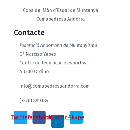
Copa del Món d’Esquí de Muntanya
Comapedrosa Andorra
Contacte
Federació Andorrana de Muntanyisme
C/ Narciso Yepes
Centre de tecnificació esportiva
AD300 Ordino
info@comapedrosaandorra.com
(+376) 890384
Twitter
Facebook
Linkedin-
Skype
in