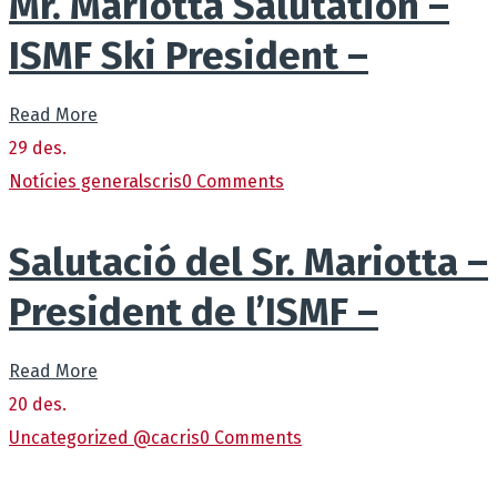
Mr. Mariotta Salutation –
ISMF Ski President –
Read More
29
des.
Notícies generals
cris
0 Comments
Salutació del Sr. Mariotta –
President de l’ISMF –
Read More
20
des.
Uncategorized @ca
cris
0 Comments