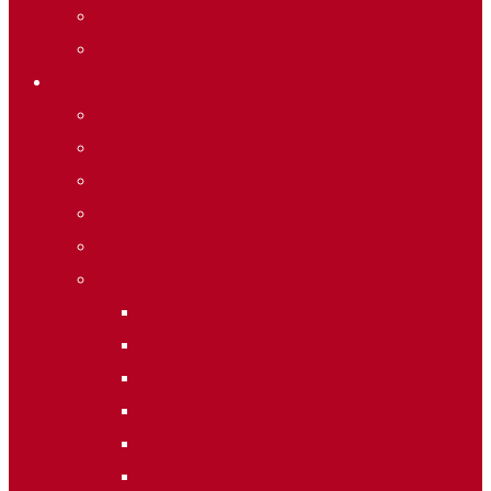
Merchandising
Forfets
Informació
Allotjaments
Butlletí d’inscripcions
Butlletí d’allaus
Calendari World Cup
Galeria de fotos
Palmarès
2020
2019
2018
2014
2013
2012