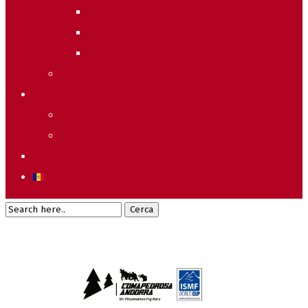
2011
2010
2009
Raking General WC
Accions
Voluntaris
Sostenibilitat
Starting list & Results