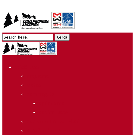
Edició 2026
Programa
Meteo
Recorreguts
Sprint Race
Vertical Race
Reglament Copa del Món
Acreditacions Premsa