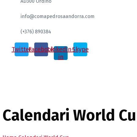
AD300 Ordino
info@comapedrosaandorra.com
(+376) 890384
Twitter
Facebook
Linkedin-
Skype
in
Calendari World C