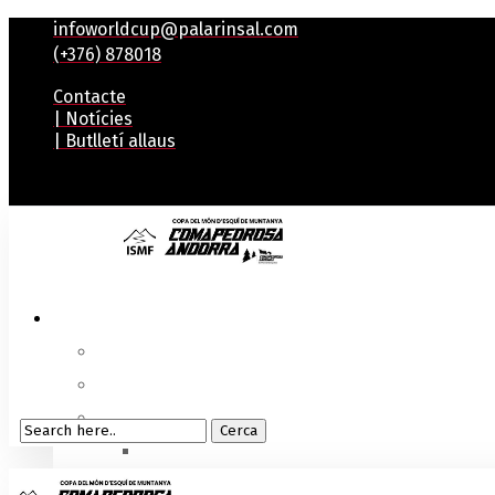
infoworldcup@palarinsal.com
(+376) 878018
Contacte
| Notícies
| Butlletí allaus