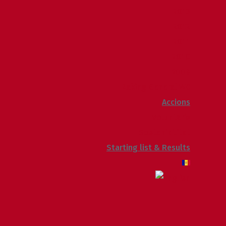
2013
2012
2011
2010
2009
Raking General WC
Accions
Voluntaris
Sostenibilitat
Starting list & Results