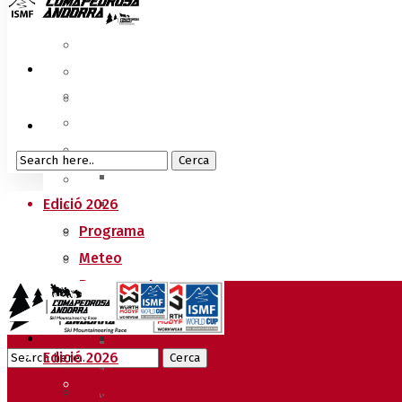
Edició 2026
Programa
Meteo
Recorreguts
Sprint Race
Vertical Race
Edició 2026
Reglament Copa del Món
Programa
Acreditacions Premsa