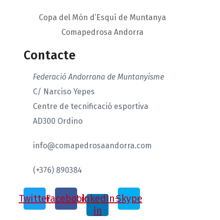
Copa del Món d’Esquí de Muntanya
Comapedrosa Andorra
Contacte
Federació Andorrana de Muntanyisme
C/ Narciso Yepes
Centre de tecnificació esportiva
AD300 Ordino
info@comapedrosaandorra.com
(+376) 890384
Twitter
Facebook
Linkedin-
Skype
in