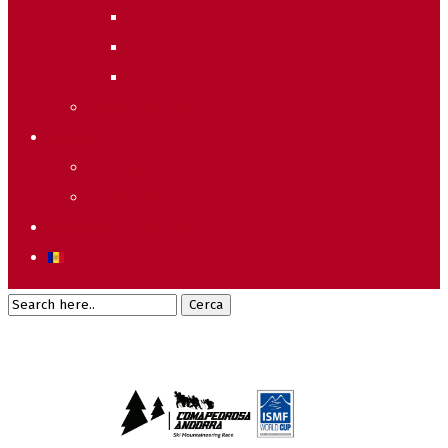
2011
2010
2009
Raking General WC
Accions
Voluntaris
Sostenibilitat
Starting list & Results