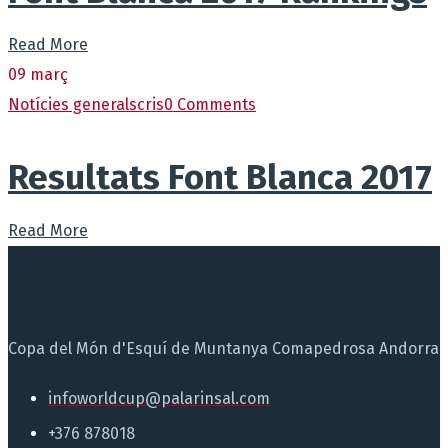
Read More
09
març
Notícies generals
cris
0 Comments
Resultats Font Blanca 2017
Read More
Copa del Món d'Esquí de Muntanya Comapedrosa Andorra
infoworldcup@palarinsal.com
+376 878018