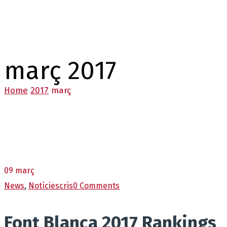
març 2017
Home
2017
març
09
març
News
,
Notícies
cris
0 Comments
Font Blanca 2017 Rankings