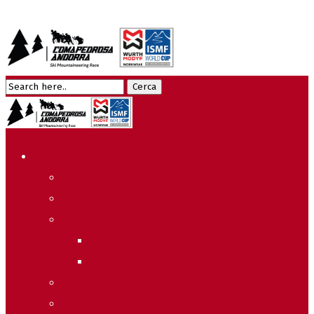
Edició 2026
Programa
Meteo
Recorreguts
Sprint Race
Vertical Race
Reglament Copa del Món
Acreditacions Premsa