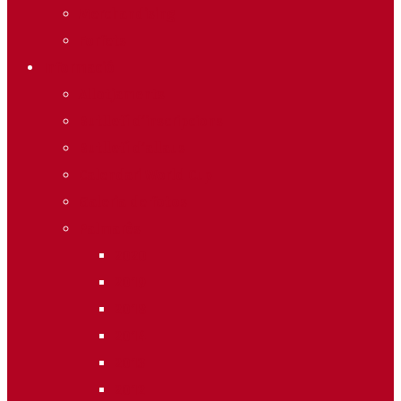
Merchandising
Forfets
Informació
Allotjaments
Butlletí d’inscripcions
Butlletí d’allaus
Calendari World Cup
Galeria de fotos
Palmarès
2020
2019
2018
2014
2013
2012