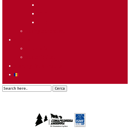
2011
2010
2009
Raking General WC
Accions
Voluntaris
Sostenibilitat
Starting list & Results