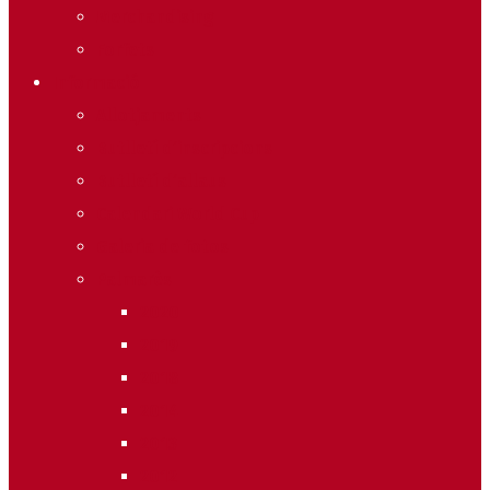
Merchandising
Forfets
Informació
Allotjaments
Butlletí d’inscripcions
Butlletí d’allaus
Calendari World Cup
Galeria de fotos
Palmarès
2020
2019
2018
2014
2013
2012