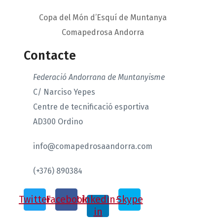
Copa del Món d’Esquí de Muntanya
Comapedrosa Andorra
Contacte
Federació Andorrana de Muntanyisme
C/ Narciso Yepes
Centre de tecnificació esportiva
AD300 Ordino
info@comapedrosaandorra.com
(+376) 890384
Twitter
Facebook
Linkedin-
Skype
in