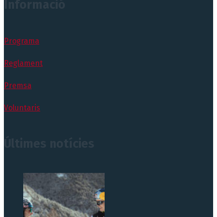
Informació
Programa
Reglament
Premsa
Voluntaris
Últimes notícies