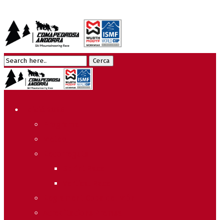
Edició 2026
Programa
Meteo
Recorreguts
Sprint Race
Vertical Race
Reglament Copa del Món
Acreditacions Premsa