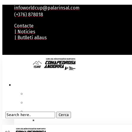
infoworldcup@palarinsal.com
(+376) 878018
Contacte
| Notícies
| Butlletí allaus