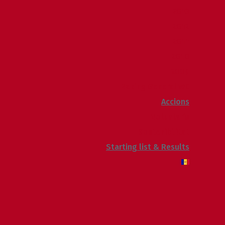
2013
2012
2011
2010
2009
Raking General WC
Accions
Voluntaris
Sostenibilitat
Starting list & Results