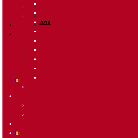
2020
2011
2019
2010
2018
2009
2014
Raking General WC
2013
Accions
2012
Voluntaris
2011
Sostenibilitat
2010
Starting list & Results
2009
Raking General WC
Accions
Voluntaris
Sostenibilitat
Starting list & Results