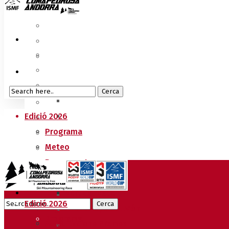
Edició 2026
Programa
Meteo
Recorreguts
Sprint Race
Vertical Race
Edició 2026
Reglament Copa del Món
Programa
Acreditacions Premsa