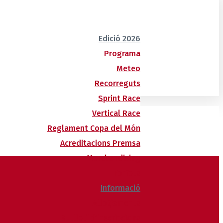
Edició 2026
Programa
Meteo
Recorreguts
Sprint Race
Vertical Race
Reglament Copa del Món
Acreditacions Premsa
Merchandising
Forfets
Informació
Allotjaments
Butlletí d’inscripcions