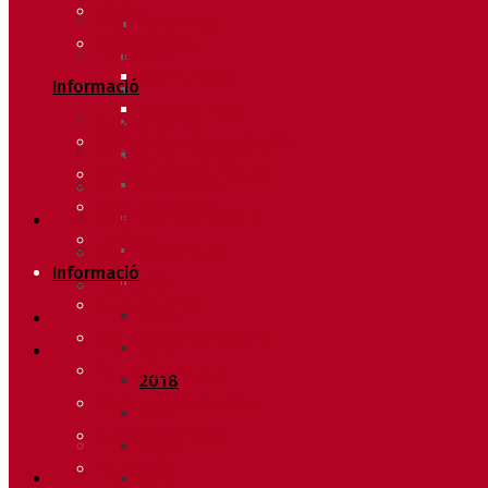
Meteo
Merchandising
Recorreguts
Forfets
Sprint Race
Informació
Vertical Race
Allotjaments
Reglament Copa del Món
Butlletí d’inscripcions
Acreditacions Premsa
Butlletí d’allaus
Merchandising
Calendari World Cup
Forfets
Galeria de fotos
Informació
Palmarès
Allotjaments
2020
Butlletí d’inscripcions
2019
Butlletí d’allaus
2018
Calendari World Cup
2014
Galeria de fotos
2013
Palmarès
2012