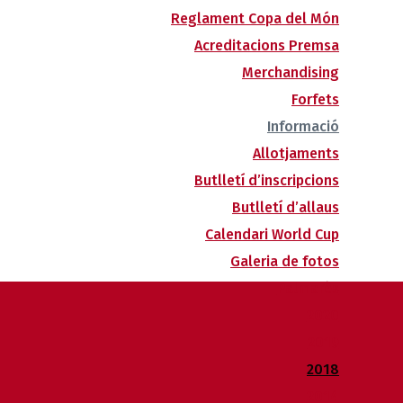
Reglament Copa del Món
Acreditacions Premsa
Merchandising
Forfets
Informació
Allotjaments
Butlletí d’inscripcions
Butlletí d’allaus
Calendari World Cup
Galeria de fotos
Palmarès
2020
2019
2018
2014