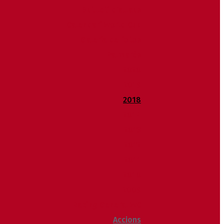
Butlletí d’allaus
Calendari World Cup
Galeria de fotos
Palmarès
2020
2019
2018
2014
2013
2012
2011
2010
2009
Raking General WC
Accions