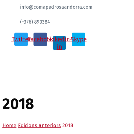
info@comapedrosaandorra.com
(+376) 890384
Twitter
Facebook
Linkedin-
Skype
in
2018
Home
Edicions anteriors
2018