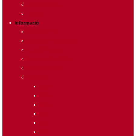
Merchandising
Forfets
Informació
Allotjaments
Butlletí d’inscripcions
Butlletí d’allaus
Calendari World Cup
Galeria de fotos
Palmarès
2020
2019
2018
2014
2013
2012