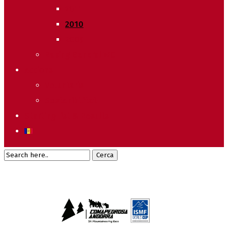
2011
2010
2009
Raking General WC
Accions
Voluntaris
Sostenibilitat
Starting list & Results