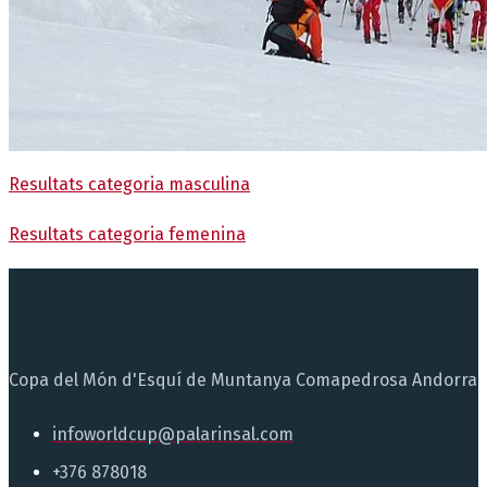
Resultats categoria masculina
Resultats categoria femenina
Copa del Món d'Esquí de Muntanya Comapedrosa Andorra
infoworldcup@palarinsal.com
+376 878018