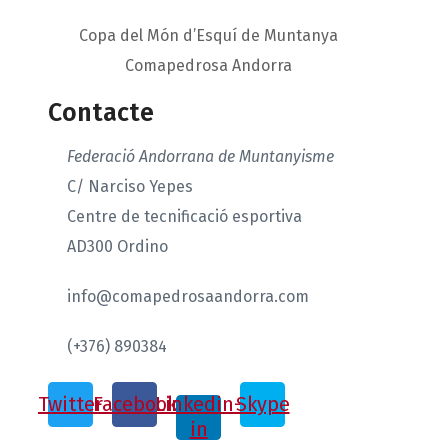
Copa del Món d’Esquí de Muntanya
Comapedrosa Andorra
Contacte
Federació Andorrana de Muntanyisme
C/ Narciso Yepes
Centre de tecnificació esportiva
AD300 Ordino
info@comapedrosaandorra.com
(+376) 890384
Twitter
Facebook
Linkedin-
Skype
in