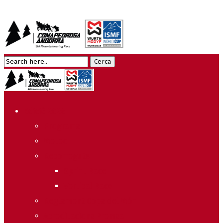
Edició 2026
Programa
Meteo
Recorreguts
Sprint Race
Vertical Race
Reglament Copa del Món
Acreditacions Premsa