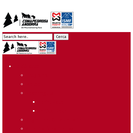
Edició 2026
Programa
Meteo
Recorreguts
Sprint Race
Vertical Race
Reglament Copa del Món
Acreditacions Premsa