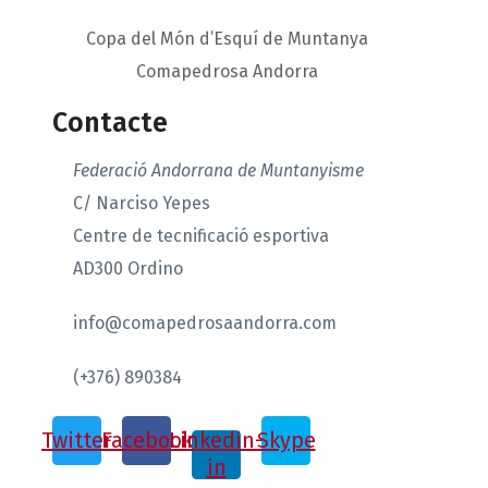
Copa del Món d’Esquí de Muntanya
Comapedrosa Andorra
Contacte
Federació Andorrana de Muntanyisme
C/ Narciso Yepes
Centre de tecnificació esportiva
AD300 Ordino
info@comapedrosaandorra.com
(+376) 890384
Twitter
Facebook
Linkedin-
Skype
in