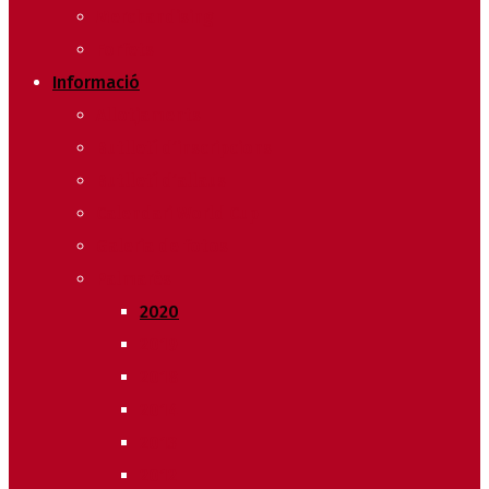
Merchandising
Forfets
Informació
Allotjaments
Butlletí d’inscripcions
Butlletí d’allaus
Calendari World Cup
Galeria de fotos
Palmarès
2020
2019
2018
2014
2013
2012