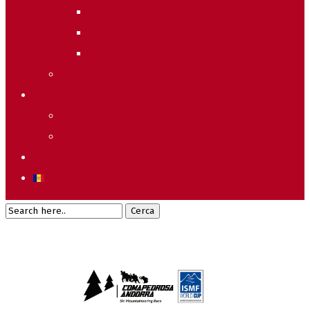
2011
2010
2009
Raking General WC
Accions
Voluntaris
Sostenibilitat
Starting list & Results