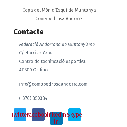
Copa del Món d’Esquí de Muntanya
Comapedrosa Andorra
Contacte
Federació Andorrana de Muntanyisme
C/ Narciso Yepes
Centre de tecnificació esportiva
AD300 Ordino
info@comapedrosaandorra.com
(+376) 890384
Twitter
Facebook
Linkedin-
Skype
in