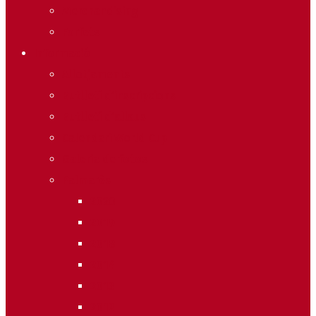
Merchandising
Forfets
Informació
Allotjaments
Butlletí d’inscripcions
Butlletí d’allaus
Calendari World Cup
Galeria de fotos
Palmarès
2020
2019
2018
2014
2013
2012