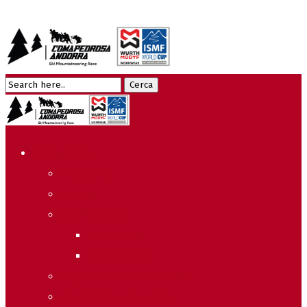
Edició 2026
Programa
Meteo
Recorreguts
Sprint Race
Vertical Race
Reglament Copa del Món
Acreditacions Premsa