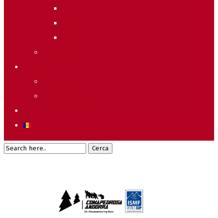
2011
2010
2009
Raking General WC
Accions
Voluntaris
Sostenibilitat
Starting list & Results