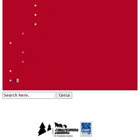
2011
2010
2009
Raking General WC
Accions
Voluntaris
Sostenibilitat
Starting list & Results