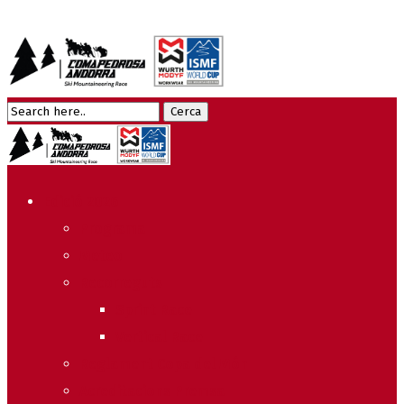
Edició 2026
Programa
Meteo
Recorreguts
Sprint Race
Vertical Race
Reglament Copa del Món
Acreditacions Premsa