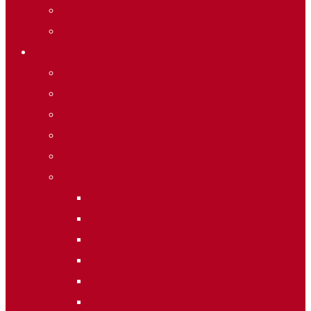
Merchandising
Forfets
Informació
Allotjaments
Butlletí d’inscripcions
Butlletí d’allaus
Calendari World Cup
Galeria de fotos
Palmarès
2020
2019
2018
2014
2013
2012