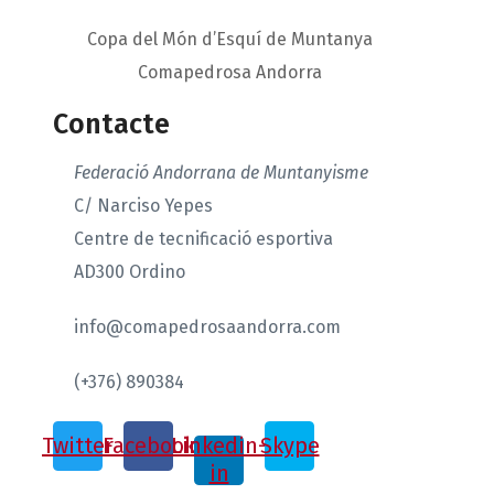
Copa del Món d’Esquí de Muntanya
Comapedrosa Andorra
Contacte
Federació Andorrana de Muntanyisme
C/ Narciso Yepes
Centre de tecnificació esportiva
AD300 Ordino
info@comapedrosaandorra.com
(+376) 890384
Twitter
Facebook
Linkedin-
Skype
in