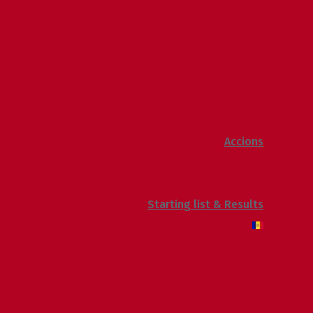
2013
2012
2011
2010
2009
Raking General WC
Accions
Voluntaris
Sostenibilitat
Starting list & Results