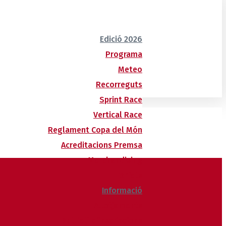
Edició 2026
Programa
Meteo
Recorreguts
Sprint Race
Vertical Race
Reglament Copa del Món
Acreditacions Premsa
Merchandising
Forfets
Informació
Allotjaments
Butlletí d’inscripcions