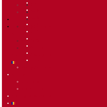
2020
2011
2019
2010
2018
2009
2014
Raking General WC
2013
Accions
2012
Voluntaris
2011
Sostenibilitat
2010
Starting list & Results
2009
Raking General WC
Accions
Voluntaris
Sostenibilitat
Starting list & Results