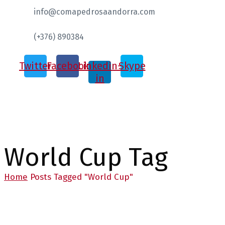
info@comapedrosaandorra.com
(+376) 890384
Twitter
Facebook
Linkedin-
Skype
in
World Cup Tag
Home
Posts Tagged "World Cup"