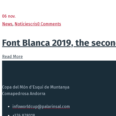
06
nov.
News
,
Notícies
cris
0 Comments
Font Blanca 2019, the secon
Read More
Copa del Món d'Esquí de Muntanya
Comapedrosa Andorra
infoworldcup@palarinsal.com
+376 878018