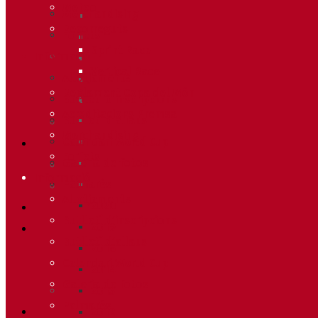
Meteo
Merchandising
Recorreguts
Forfets
Sprint Race
Informació
Vertical Race
Allotjaments
Reglament Copa del Món
Butlletí d’inscripcions
Acreditacions Premsa
Butlletí d’allaus
Merchandising
Calendari World Cup
Forfets
Galeria de fotos
Informació
Palmarès
Allotjaments
2020
Butlletí d’inscripcions
2019
Butlletí d’allaus
2018
Calendari World Cup
2014
Galeria de fotos
2013
Palmarès
2012