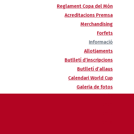
Reglament Copa del Món
Acreditacions Premsa
Merchandising
Forfets
Informació
Allotjaments
Butlletí d’inscripcions
Butlletí d’allaus
Calendari World Cup
Galeria de fotos
Palmarès
2020
2019
2018
2014