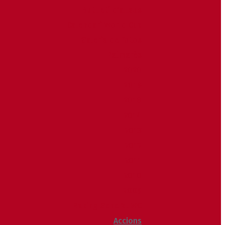
Butlletí d’allaus
Calendari World Cup
Galeria de fotos
Palmarès
2020
2019
2018
2014
2013
2012
2011
2010
2009
Raking General WC
Accions