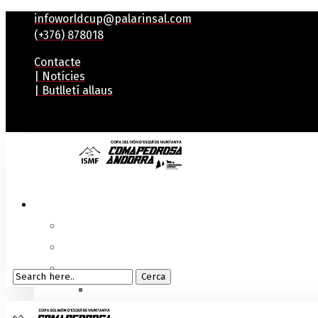
infoworldcup@palarinsal.com
(+376) 878018
Contacte
| Notícies
| Butlletí allaus