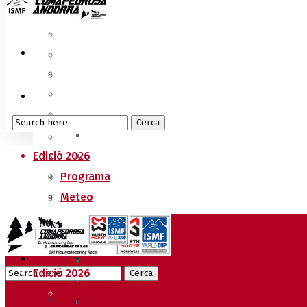
Edició 2026
Programa
Meteo
Recorreguts
Sprint Race
Vertical Race
Edició 2026
Reglament Copa del Món
Programa
Acreditacions Premsa