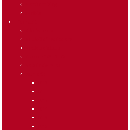
Merchandising
Forfets
Informació
Allotjaments
Butlletí d’inscripcions
Butlletí d’allaus
Calendari World Cup
Galeria de fotos
Palmarès
2020
2019
2018
2014
2013
2012