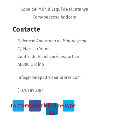
Copa del Món d’Esquí de Muntanya
Comapedrosa Andorra
Contacte
Federació Andorrana de Muntanyisme
C/ Narciso Yepes
Centre de tecnificació esportiva
AD300 Ordino
info@comapedrosaandorra.com
(+376) 890384
Twitter
Facebook
Linkedin-
Skype
in