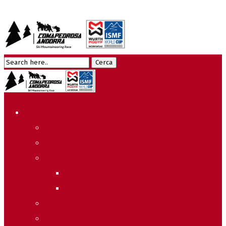
Edició 2026
Programa
Meteo
Recorreguts
Sprint Race
Vertical Race
Reglament Copa del Món
Acreditacions Premsa