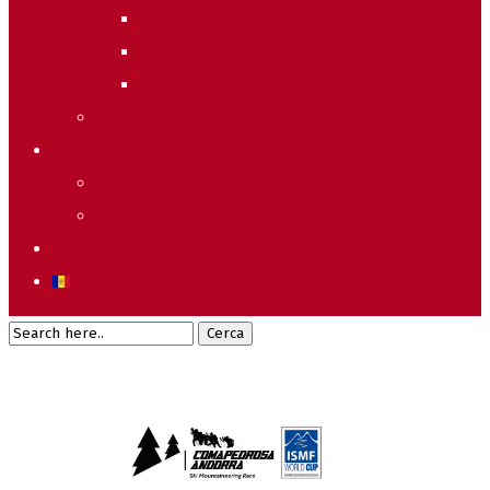
2011
2010
2009
Raking General WC
Accions
Voluntaris
Sostenibilitat
Starting list & Results