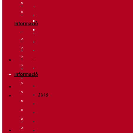
Meteo
Merchandising
Recorreguts
Forfets
Sprint Race
Informació
Vertical Race
Allotjaments
Reglament Copa del Món
Butlletí d’inscripcions
Acreditacions Premsa
Butlletí d’allaus
Merchandising
Calendari World Cup
Forfets
Galeria de fotos
Informació
Palmarès
Allotjaments
2020
Butlletí d’inscripcions
2019
Butlletí d’allaus
2018
Calendari World Cup
2014
Galeria de fotos
2013
Palmarès
2012