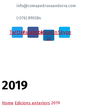
info@comapedrosaandorra.com
(+376) 890384
Twitter
Facebook
Linkedin-
Skype
in
2019
Home
Edicions anteriors
2019