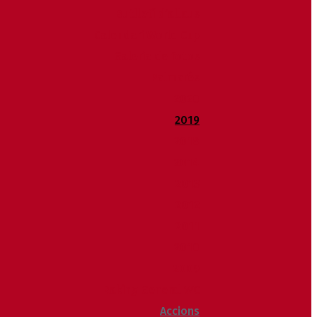
Butlletí d’allaus
Calendari World Cup
Galeria de fotos
Palmarès
2020
2019
2018
2014
2013
2012
2011
2010
2009
Raking General WC
Accions