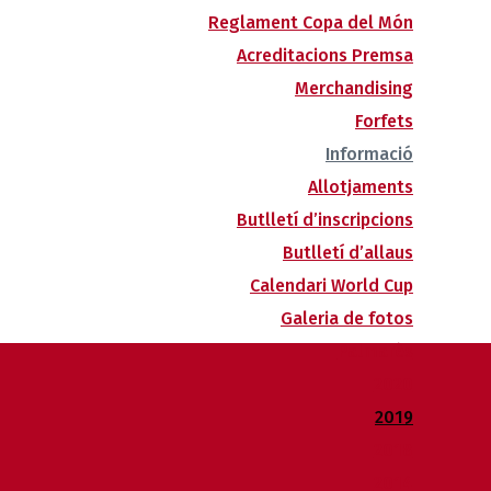
Reglament Copa del Món
Acreditacions Premsa
Merchandising
Forfets
Informació
Allotjaments
Butlletí d’inscripcions
Butlletí d’allaus
Calendari World Cup
Galeria de fotos
Palmarès
2020
2019
2018
2014