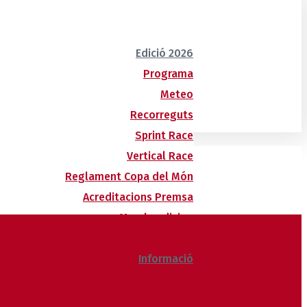
Edició 2026
Programa
Meteo
Recorreguts
Sprint Race
Vertical Race
Reglament Copa del Món
Acreditacions Premsa
Merchandising
Forfets
Informació
Allotjaments
Butlletí d’inscripcions