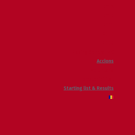
2013
2012
2011
2010
2009
Raking General WC
Accions
Voluntaris
Sostenibilitat
Starting list & Results