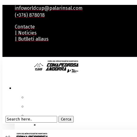
infoworldcup@palarinsal.com
(+376) 878018
Contacte
| Notícies
| Butlletí allaus