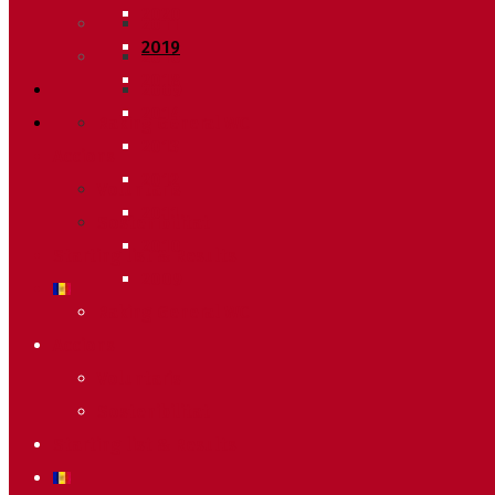
2020
2011
2019
2010
2018
2009
2014
Raking General WC
2013
Accions
2012
Voluntaris
2011
Sostenibilitat
2010
Starting list & Results
2009
Raking General WC
Accions
Voluntaris
Sostenibilitat
Starting list & Results