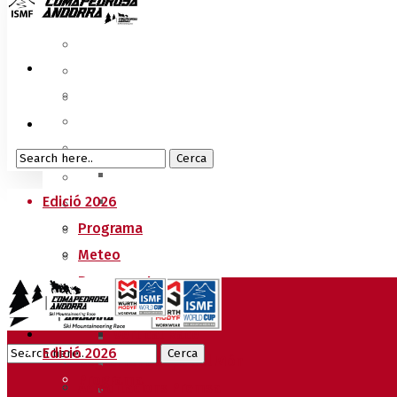
Edició 2026
Programa
Meteo
Recorreguts
Sprint Race
Vertical Race
Edició 2026
Reglament Copa del Món
Programa
Acreditacions Premsa