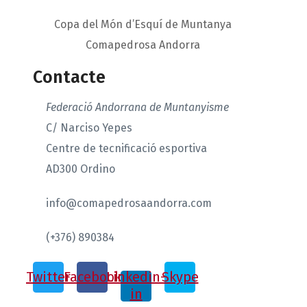
Copa del Món d’Esquí de Muntanya
Comapedrosa Andorra
Contacte
Federació Andorrana de Muntanyisme
C/ Narciso Yepes
Centre de tecnificació esportiva
AD300 Ordino
info@comapedrosaandorra.com
(+376) 890384
Twitter
Facebook
Linkedin-
Skype
in