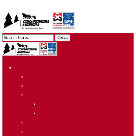
Edició 2026
Programa
Meteo
Recorreguts
Sprint Race
Vertical Race
Reglament Copa del Món
Acreditacions Premsa