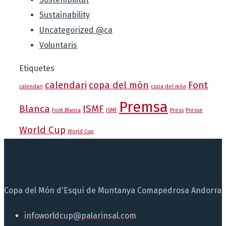
Sustainability
Uncategorized @ca
Voluntaris
Etiquetes
calendari
copa del món
Font
calendari
copa del món
Premsa
Blanca
ISMF
Font Blanca
ISMF
Press
Presse
World Cup
World Cup
Copa del Món d'Esquí de Muntanya Comapedrosa Andorra
infoworldcup@palarinsal.com