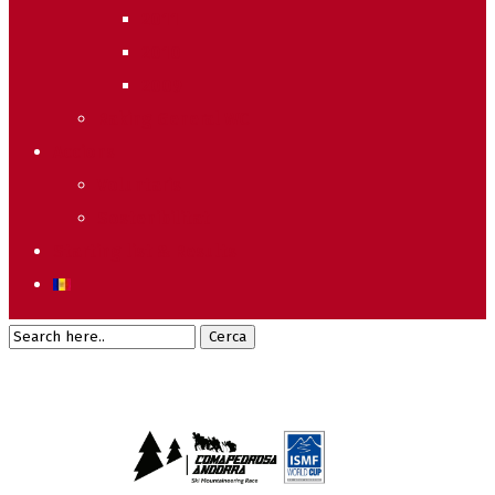
2011
2010
2009
Raking General WC
Accions
Voluntaris
Sostenibilitat
Starting list & Results