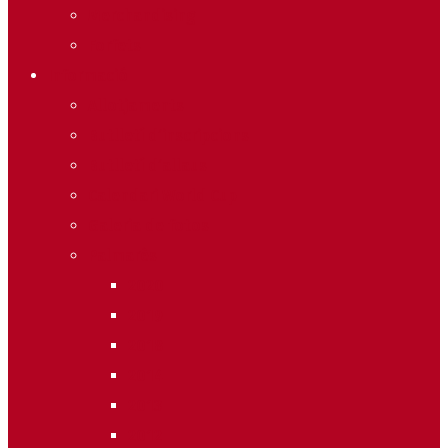
Merchandising
Forfets
Informació
Allotjaments
Butlletí d’inscripcions
Butlletí d’allaus
Calendari World Cup
Galeria de fotos
Palmarès
2020
2019
2018
2014
2013
2012