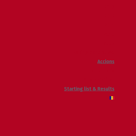
2013
2012
2011
2010
2009
Raking General WC
Accions
Voluntaris
Sostenibilitat
Starting list & Results