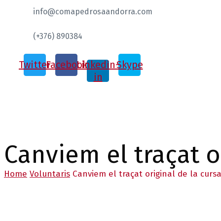
info@comapedrosaandorra.com
(+376) 890384
Twitter
Facebook
Linkedin-
Skype
in
Canviem el traçat o
Home
Voluntaris
Canviem el traçat original de la cursa