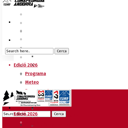
Edició 2026
Programa
Meteo
Recorreguts
Sprint Race
Vertical Race
Edició 2026
Reglament Copa del Món
Programa
Acreditacions Premsa