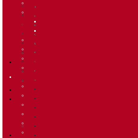
Meteo
Merchandising
Recorreguts
Forfets
Sprint Race
Informació
Vertical Race
Allotjaments
Reglament Copa del Món
Butlletí d’inscripcions
Acreditacions Premsa
Butlletí d’allaus
Merchandising
Calendari World Cup
Forfets
Galeria de fotos
Informació
Palmarès
Allotjaments
2020
Butlletí d’inscripcions
2019
Butlletí d’allaus
2018
Calendari World Cup
2014
Galeria de fotos
2013
Palmarès
2012