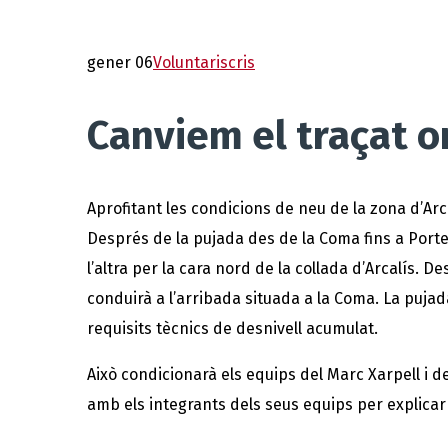
gener 06
Voluntaris
cris
Canviem el traçat or
Aprofitant les condicions de neu de la zona d’Arc
Després de la pujada des de la Coma fins a Portel
l’altra per la cara nord de la collada d’Arcalís. 
conduirà a l’arribada situada a la Coma. La puja
requisits tècnics de desnivell acumulat.
Això condicionarà els equips del Marc Xarpell i d
amb els integrants dels seus equips per explica