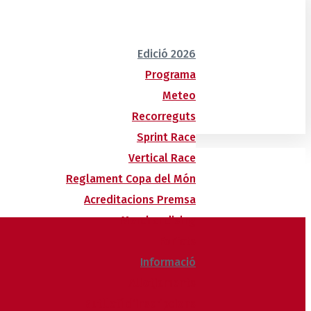
Edició 2026
Programa
Meteo
Recorreguts
Sprint Race
Vertical Race
Reglament Copa del Món
Acreditacions Premsa
Merchandising
Forfets
Informació
Allotjaments
Butlletí d’inscripcions