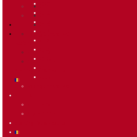
2020
2011
2019
2010
2018
2009
2014
Raking General WC
2013
Accions
2012
Voluntaris
2011
Sostenibilitat
2010
Starting list & Results
2009
Raking General WC
Accions
Voluntaris
Sostenibilitat
Starting list & Results