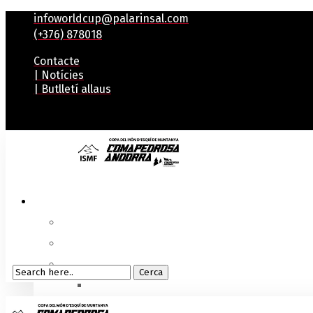
infoworldcup@palarinsal.com
(+376) 878018
Contacte
| Notícies
| Butlletí allaus