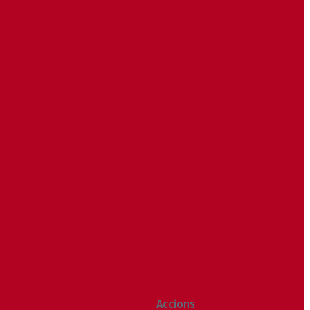
Butlletí d’allaus
Calendari World Cup
Galeria de fotos
Palmarès
2020
2019
2018
2014
2013
2012
2011
2010
2009
Raking General WC
Accions