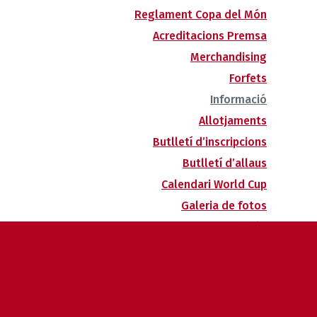
Reglament Copa del Món
Acreditacions Premsa
Merchandising
Forfets
Informació
Allotjaments
Butlletí d’inscripcions
Butlletí d’allaus
Calendari World Cup
Galeria de fotos
Palmarès
2020
2019
2018
2014