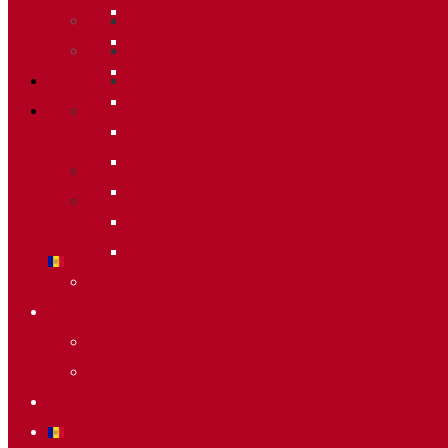
2020
2011
2019
2010
2018
2009
2014
Raking General WC
2013
Accions
2012
Voluntaris
2011
Sostenibilitat
2010
Starting list & Results
2009
Raking General WC
Accions
Voluntaris
Sostenibilitat
Starting list & Results