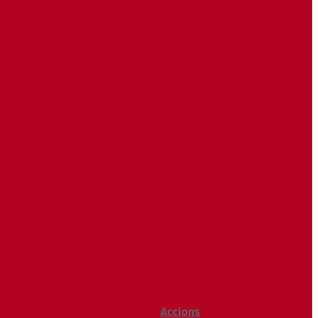
Butlletí d’allaus
Calendari World Cup
Galeria de fotos
Palmarès
2020
2019
2018
2014
2013
2012
2011
2010
2009
Raking General WC
Accions