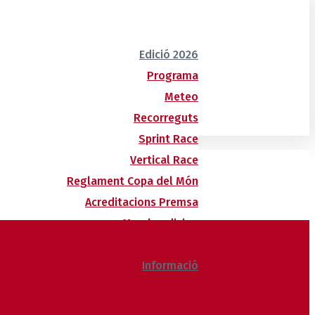
Edició 2026
Programa
Meteo
Recorreguts
Sprint Race
Vertical Race
Reglament Copa del Món
Acreditacions Premsa
Merchandising
Forfets
Informació
Allotjaments
Butlletí d’inscripcions