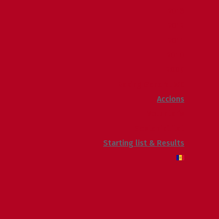
2013
2012
2011
2010
2009
Raking General WC
Accions
Voluntaris
Sostenibilitat
Starting list & Results