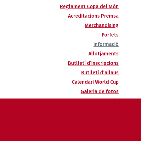
Reglament Copa del Món
Acreditacions Premsa
Merchandising
Forfets
Informació
Allotjaments
Butlletí d’inscripcions
Butlletí d’allaus
Calendari World Cup
Galeria de fotos
Palmarès
2020
2019
2018
2014