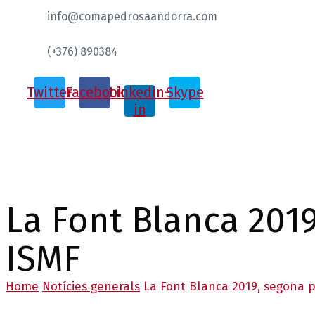
info@comapedrosaandorra.com
(+376) 890384
Twitter
Facebook
Linkedin-
Skype
in
La Font Blanca 201
ISMF
Home
Notícies generals
La Font Blanca 2019, segona 