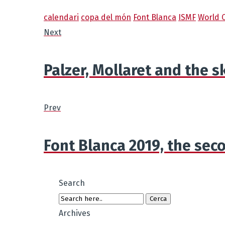
calendari
copa del món
Font Blanca
ISMF
World 
Next
Palzer, Mollaret and the s
Prev
Font Blanca 2019, the sec
Search
Archives