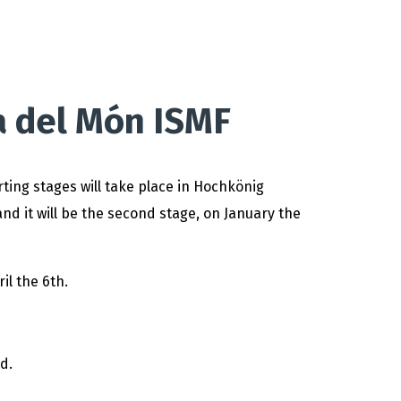
a del Món ISMF
rting stages will take place in Hochkönig
nd it will be the second stage, on January the
il the 6th.
d.