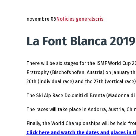
novembre 06
Notícies generals
cris
La Font Blanca 2019
There will be six stages for the ISMF World Cup 2
Erztrophy (Bischofshofen, Austria) on january th
26th (individual race) and the 27th (vertical race)
The Ski Alp Race Dolomiti di Brenta (Madonna di C
The races will take place in Andorra, Austria, Chi
Finally, the World Championships will be held from
Click here and watch the dates and places in 