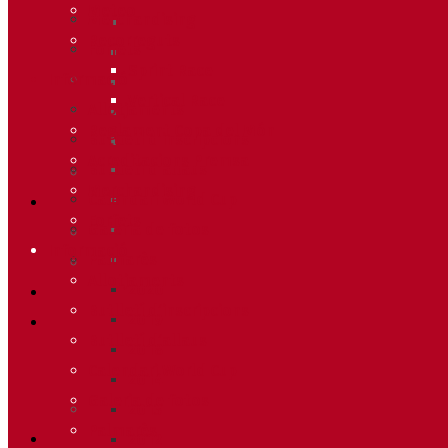
Meteo
Merchandising
Recorreguts
Forfets
Sprint Race
Informació
Vertical Race
Allotjaments
Reglament Copa del Món
Butlletí d’inscripcions
Acreditacions Premsa
Butlletí d’allaus
Merchandising
Calendari World Cup
Forfets
Galeria de fotos
Informació
Palmarès
Allotjaments
2020
Butlletí d’inscripcions
2019
Butlletí d’allaus
2018
Calendari World Cup
2014
Galeria de fotos
2013
Palmarès
2012