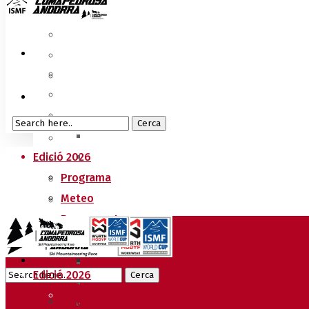
Edició 2026
Programa
Meteo
Recorreguts
Sprint Race
Vertical Race
Edició 2026
Reglament Copa del Món
Programa
Acreditacions Premsa