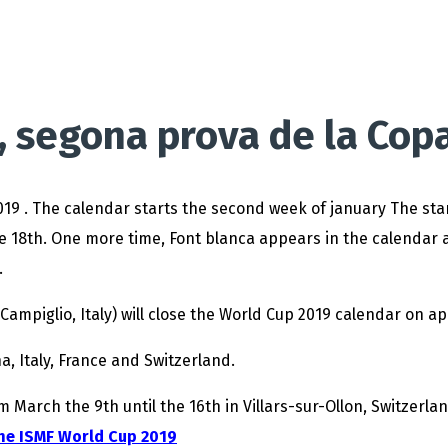
, segona prova de la Cop
019 . The calendar starts the second week of january The sta
e 18th. One more time, Font blanca appears in the calendar a
.
ampiglio, Italy) will close the World Cup 2019 calendar on apr
na, Italy, France and Switzerland.
 March the 9th until the 16th in Villars-sur-Ollon, Switzerlan
the ISMF World Cup 2019