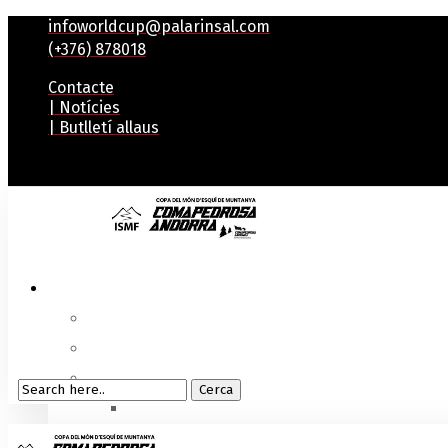
infoworldcup@palarinsal.com
(+376) 878018
Contacte
| Notícies
| Butlletí allaus