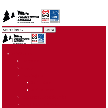
Edició 2026
Programa
Meteo
Recorreguts
Sprint Race
Vertical Race
Reglament Copa del Món
Acreditacions Premsa