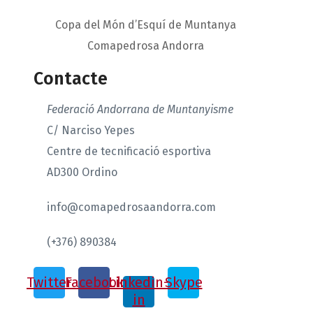
Copa del Món d’Esquí de Muntanya
Comapedrosa Andorra
Contacte
Federació Andorrana de Muntanyisme
C/ Narciso Yepes
Centre de tecnificació esportiva
AD300 Ordino
info@comapedrosaandorra.com
(+376) 890384
Twitter
Facebook
Linkedin-
Skype
in