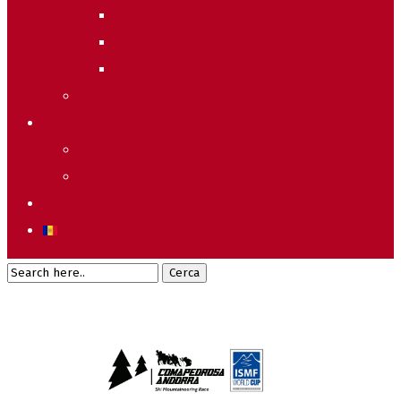
2011
2010
2009
Raking General WC
Accions
Voluntaris
Sostenibilitat
Starting list & Results