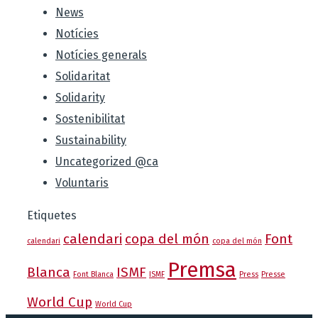
News
Notícies
Notícies generals
Solidaritat
Solidarity
Sostenibilitat
Sustainability
Uncategorized @ca
Voluntaris
Etiquetes
calendari
copa del món
Font
calendari
copa del món
Premsa
Blanca
ISMF
Font Blanca
ISMF
Press
Presse
World Cup
World Cup