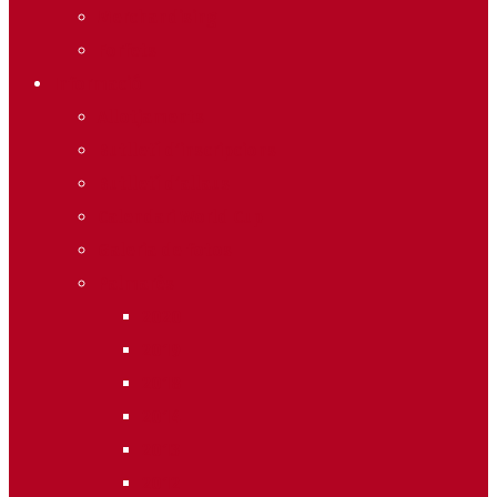
Merchandising
Forfets
Informació
Allotjaments
Butlletí d’inscripcions
Butlletí d’allaus
Calendari World Cup
Galeria de fotos
Palmarès
2020
2019
2018
2014
2013
2012