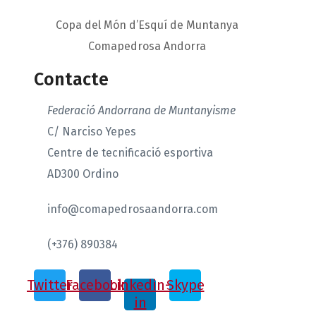
Copa del Món d’Esquí de Muntanya
Comapedrosa Andorra
Contacte
Federació Andorrana de Muntanyisme
C/ Narciso Yepes
Centre de tecnificació esportiva
AD300 Ordino
info@comapedrosaandorra.com
(+376) 890384
Twitter
Facebook
Linkedin-
Skype
in