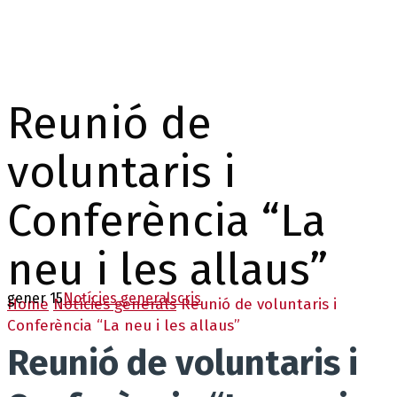
Reunió de
voluntaris i
Conferència “La
neu i les allaus”
gener 15
Notícies generals
cris
Home
Notícies generals
Reunió de voluntaris i
Conferència “La neu i les allaus”
Reunió de voluntaris i