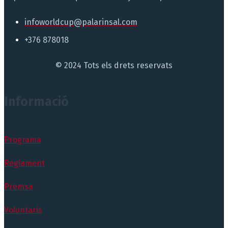
infoworldcup@palarinsal.com
+376 878018
© 2024 Tots els drets reservats
Informació
Programa
Reglament
Premsa
Voluntaris