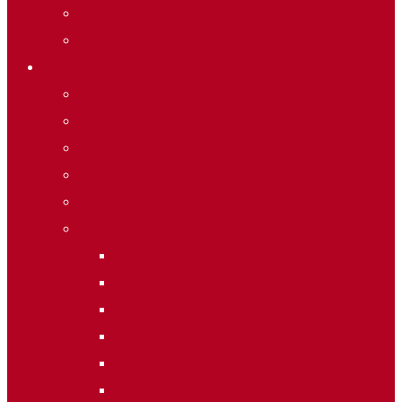
Merchandising
Forfets
Informació
Allotjaments
Butlletí d’inscripcions
Butlletí d’allaus
Calendari World Cup
Galeria de fotos
Palmarès
2020
2019
2018
2014
2013
2012