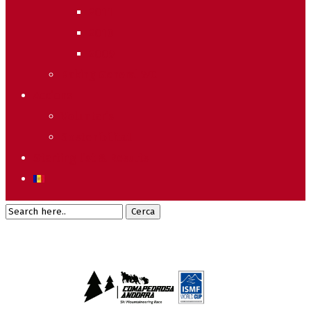
2011
2010
2009
Raking General WC
Accions
Voluntaris
Sostenibilitat
Starting list & Results