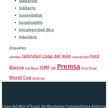
Solidaritat
Solidarity
Sostenibilitat
Sustainability
Uncategorized @ca
Voluntaris
Etiquetes
calendari
copa del món
Font
calendari
copa del món
Premsa
Blanca
ISMF
Font Blanca
ISMF
Press
Presse
World Cup
World Cup
Copa del Món d'Esquí de Muntanya Comapedrosa Andorra