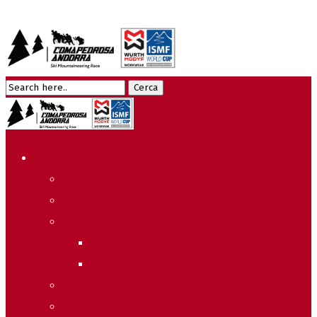
Edició 2026
Programa
Meteo
Recorreguts
Sprint Race
Vertical Race
Reglament Copa del Món
Acreditacions Premsa