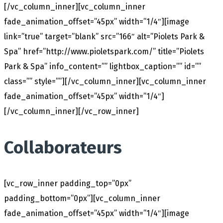
[/vc_column_inner][vc_column_inner
fade_animation_offset=”45px” width=”1/4″][image
link=”true” target=”blank” src=”166″ alt=”Piolets Park &
Spa” href=”http://www.pioletspark.com/” title=”Piolets
Park & Spa” info_content=”” lightbox_caption=”” id=””
class=”” style=””][/vc_column_inner][vc_column_inner
fade_animation_offset=”45px” width=”1/4″]
[/vc_column_inner][/vc_row_inner]
Collaborateurs
[vc_row_inner padding_top=”0px”
padding_bottom=”0px”][vc_column_inner
fade_animation_offset=”45px” width=”1/4″][image