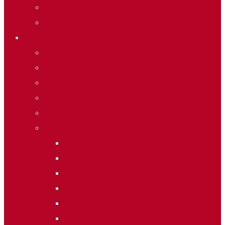
Merchandising
Forfets
Informació
Allotjaments
Butlletí d’inscripcions
Butlletí d’allaus
Calendari World Cup
Galeria de fotos
Palmarès
2020
2019
2018
2014
2013
2012