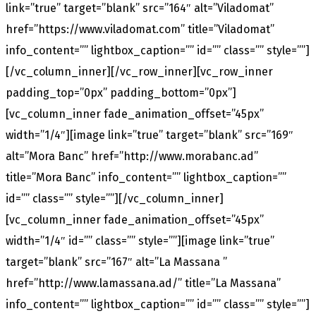
link=”true” target=”blank” src=”164″ alt=”Viladomat”
href=”https://www.viladomat.com” title=”Viladomat”
info_content=”” lightbox_caption=”” id=”” class=”” style=””]
[/vc_column_inner][/vc_row_inner][vc_row_inner
padding_top=”0px” padding_bottom=”0px”]
[vc_column_inner fade_animation_offset=”45px”
width=”1/4″][image link=”true” target=”blank” src=”169″
alt=”Mora Banc” href=”http://www.morabanc.ad”
title=”Mora Banc” info_content=”” lightbox_caption=””
id=”” class=”” style=””][/vc_column_inner]
[vc_column_inner fade_animation_offset=”45px”
width=”1/4″ id=”” class=”” style=””][image link=”true”
target=”blank” src=”167″ alt=”La Massana ”
href=”http://www.lamassana.ad/” title=”La Massana”
info_content=”” lightbox_caption=”” id=”” class=”” style=””]