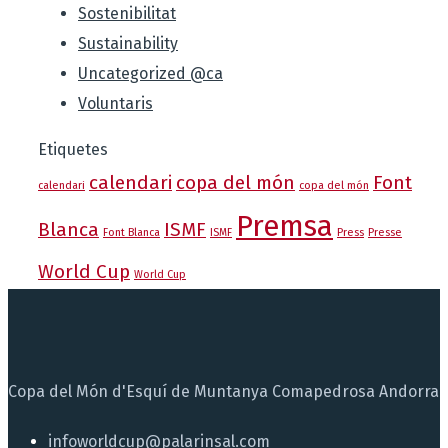
Sostenibilitat
Sustainability
Uncategorized @ca
Voluntaris
Etiquetes
calendari
copa del món
Font
calendari
copa del món
Premsa
Blanca
ISMF
Font Blanca
ISMF
Press
Presse
World Cup
World Cup
Copa del Món d'Esquí de Muntanya Comapedrosa Andorra
infoworldcup@palarinsal.com