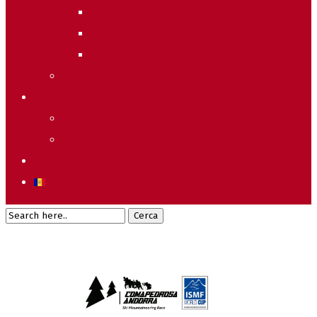
2011
2010
2009
Raking General WC
Accions
Voluntaris
Sostenibilitat
Starting list & Results