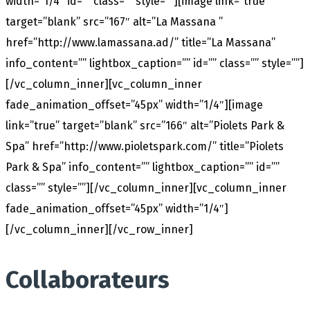
width=”1/4″ id=”” class=”” style=””][image link=”true”
target=”blank” src=”167″ alt=”La Massana ”
href=”http://www.lamassana.ad/” title=”La Massana”
info_content=”” lightbox_caption=”” id=”” class=”” style=””]
[/vc_column_inner][vc_column_inner
fade_animation_offset=”45px” width=”1/4″][image
link=”true” target=”blank” src=”166″ alt=”Piolets Park &
Spa” href=”http://www.pioletspark.com/” title=”Piolets
Park & Spa” info_content=”” lightbox_caption=”” id=””
class=”” style=””][/vc_column_inner][vc_column_inner
fade_animation_offset=”45px” width=”1/4″]
[/vc_column_inner][/vc_row_inner]
Collaborateurs