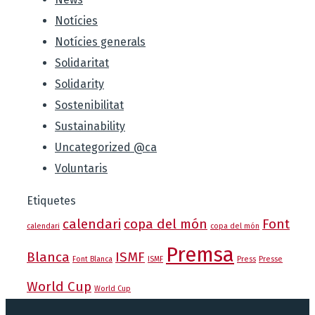
Notícies
Notícies generals
Solidaritat
Solidarity
Sostenibilitat
Sustainability
Uncategorized @ca
Voluntaris
Etiquetes
calendari
copa del món
Font
calendari
copa del món
Premsa
Blanca
ISMF
Font Blanca
ISMF
Press
Presse
World Cup
World Cup