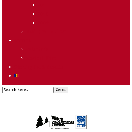
2011
2010
2009
Raking General WC
Accions
Voluntaris
Sostenibilitat
Starting list & Results