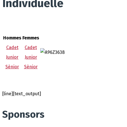
Individuelle
Hommes
Femmes
Cadet
Cadet
Junior
Junior
Sènior
Sènior
[line][text_output]
Sponsors