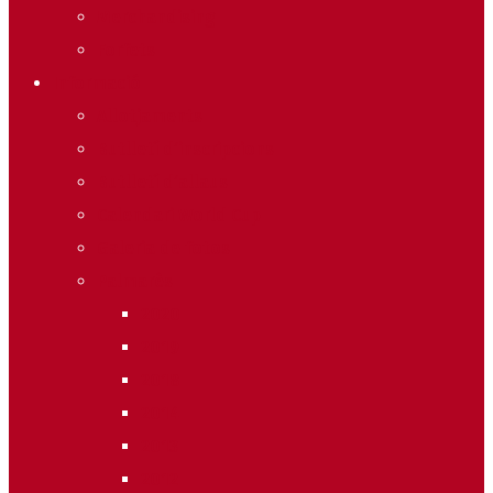
Merchandising
Forfets
Informació
Allotjaments
Butlletí d’inscripcions
Butlletí d’allaus
Calendari World Cup
Galeria de fotos
Palmarès
2020
2019
2018
2014
2013
2012