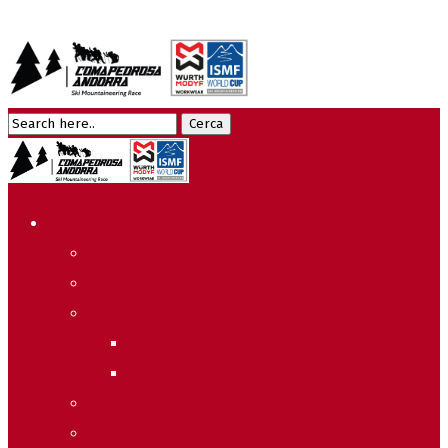
Edició 2026
Programa
Meteo
Recorreguts
Sprint Race
Vertical Race
Reglament Copa del Món
Acreditacions Premsa