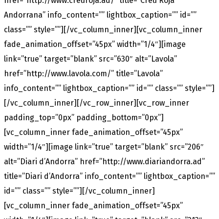
href=”http://www.creuroja.ad/” title=”Creu Roja
Andorrana” info_content=”” lightbox_caption=”” id=””
class=”” style=””][/vc_column_inner][vc_column_inner
fade_animation_offset=”45px” width=”1/4″][image
link=”true” target=”blank” src=”630″ alt=”Lavola”
href=”http://www.lavola.com/” title=”Lavola”
info_content=”” lightbox_caption=”” id=”” class=”” style=””]
[/vc_column_inner][/vc_row_inner][vc_row_inner
padding_top=”0px” padding_bottom=”0px”]
[vc_column_inner fade_animation_offset=”45px”
width=”1/4″][image link=”true” target=”blank” src=”206″
alt=”Diari d’Andorra” href=”http://www.diariandorra.ad”
title=”Diari d’Andorra” info_content=”” lightbox_caption=””
id=”” class=”” style=””][/vc_column_inner]
[vc_column_inner fade_animation_offset=”45px”