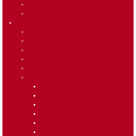
Merchandising
Forfets
Informació
Allotjaments
Butlletí d’inscripcions
Butlletí d’allaus
Calendari World Cup
Galeria de fotos
Palmarès
2020
2019
2018
2014
2013
2012