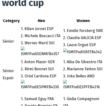
world cup
Category
Men
Women
1. Kilian Jornet ESP
1. Emelie Forsberg SWE
2. Michele Boscacci ITA
2. Claudia GALICIA ESP
Sènior
3. Werner Marti SUI
3. Laura Orgué ESP
1. Anton Plazer GER
1. Alba De Silvestro ITA
2. Rémi Bonnet SUI
2. Marianne Fatton SUI
Sènior
3. Oriol Cardona ESP
3. Inka Belles AND
Espoir
1. Samuel Eguy FRA
1. Giulia Compagnoni
2. Davide Magnini ITA
ITA