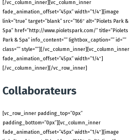
[/vc_column_inner][vc_column_inner
fade_animation_offset=”45px” width=”1/4″][image
link=”true” target=”blank” src=”166″ alt=”Piolets Park &
Spa” href=”http://www.pioletspark.com/” title=”Piolets
Park & Spa” info_content=”” lightbox_caption=”” id=””
class=”” style=””][/vc_column_inner][vc_column_inner
fade_animation_offset=”45px” width=”1/4″]
[/vc_column_inner][/vc_row_inner]
Collaborateurs
[vc_row_inner padding_top=”0px”
padding_bottom=”0px”][vc_column_inner
fade_animation_offset=”45px” width=”1/4″][image