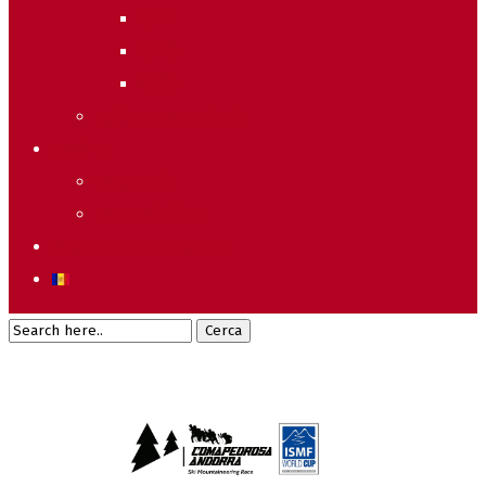
2011
2010
2009
Raking General WC
Accions
Voluntaris
Sostenibilitat
Starting list & Results