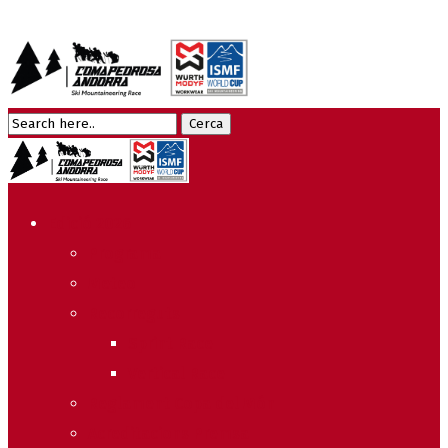
Edició 2026
Programa
Meteo
Recorreguts
Sprint Race
Vertical Race
Reglament Copa del Món
Acreditacions Premsa