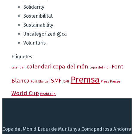
Solidarity
Sostenibilitat
Sustainability
Uncategorized @ca
Voluntaris
Etiquetes
calendari
copa del món
Font
calendari
copa del món
Premsa
Blanca
ISMF
Font Blanca
ISMF
Press
Presse
World Cup
World Cup
Copa del Món d'Esquí de Muntanya Comapedrosa Andorra