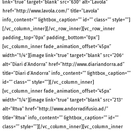
link=”true” target=”blank” src=”630″ alt=”Lavola”
href=”http://www.lavola.com/” title=”Lavola”
info_content=”” lightbox_caption=”” id=”” class=”” style=””]
[/vc_column_inner][/vc_row_inner][vc_row_inner
padding_top=”0px” padding_bottom=”0px”]
[vc_column_inner fade_animation_offset=”45px”
width=”1/4″][image link=”true” target=”blank” src=”206″
alt=”Diari d’Andorra” href=”http://www.diariandorra.ad”
title=”Diari d’Andorra” info_content=”” lightbox_caption=””
id=”” class=”” style=””][/vc_column_inner]
[vc_column_inner fade_animation_offset=”45px”
width=”1/4″][image link=”true” target=”blank” src=”213″
alt=”Rtva” href=”http://www.andorradifusio.ad/”
title=”Rtva” info_content=”” lightbox_caption=”” id=””
class=”” style=””][/vc_column_inner][vc_column_inner