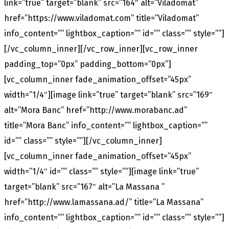
link=”true” target=”blank” src=”164″ alt=”Viladomat”
href=”https://www.viladomat.com” title=”Viladomat”
info_content=”” lightbox_caption=”” id=”” class=”” style=””]
[/vc_column_inner][/vc_row_inner][vc_row_inner
padding_top=”0px” padding_bottom=”0px”]
[vc_column_inner fade_animation_offset=”45px”
width=”1/4″][image link=”true” target=”blank” src=”169″
alt=”Mora Banc” href=”http://www.morabanc.ad”
title=”Mora Banc” info_content=”” lightbox_caption=””
id=”” class=”” style=””][/vc_column_inner]
[vc_column_inner fade_animation_offset=”45px”
width=”1/4″ id=”” class=”” style=””][image link=”true”
target=”blank” src=”167″ alt=”La Massana ”
href=”http://www.lamassana.ad/” title=”La Massana”
info_content=”” lightbox_caption=”” id=”” class=”” style=””]