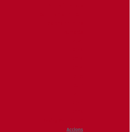
Butlletí d’allaus
Calendari World Cup
Galeria de fotos
Palmarès
2020
2019
2018
2014
2013
2012
2011
2010
2009
Raking General WC
Accions