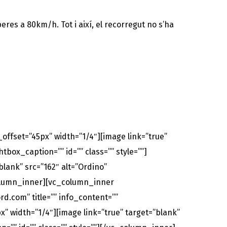
es a 80km/h. Tot i així, el recorregut no s’ha
fset=”45px” width=”1/4″][image link=”true”
tbox_caption=”” id=”” class=”” style=””]
lank” src=”162″ alt=”Ordino”
_column_inner][vc_column_inner
rd.com” title=”” info_content=””
” width=”1/4″][image link=”true” target=”blank”