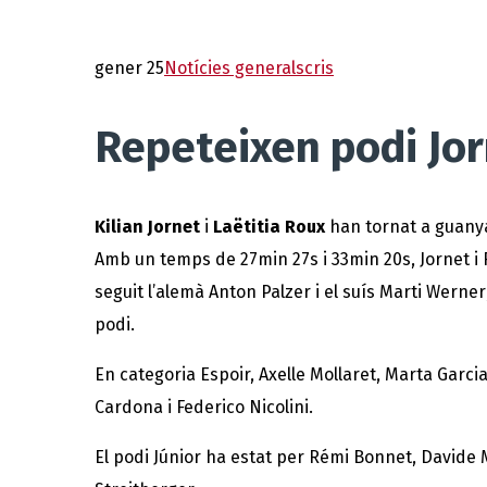
gener 25
Notícies generals
cris
Repeteixen podi Jorn
Kilian Jornet
i
Laëtitia Roux
han tornat a guany
Amb un temps de 27min 27s i 33min 20s, Jornet i R
seguit l’alemà Anton Palzer i el suís Marti Werner;
podi.
En categoria Espoir, Axelle Mollaret, Marta Garci
Cardona i Federico Nicolini.
El podi Júnior ha estat per Rémi Bonnet, Davide 