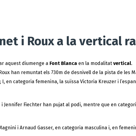
et i Roux a la vertical r
ar aquest diumenge a
Font Blanca
en la modalitat
vertical
.
oux han remuntat els 730m de desnivell de la pista de les Mar
 I, en categoria femenina, la suïssa Victoria Kreuzer i l’espan
a i Jennifer Fiechter han pujat al podi, mentre que en categor
Magnini i Arnaud Gasser, en categoria masculina i, en femenin