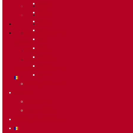
2020
2011
2019
2010
2018
2009
2014
Raking General WC
2013
Accions
2012
Voluntaris
2011
Sostenibilitat
2010
Starting list & Results
2009
Raking General WC
Accions
Voluntaris
Sostenibilitat
Starting list & Results