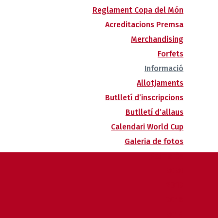
Reglament Copa del Món
Acreditacions Premsa
Merchandising
Forfets
Informació
Allotjaments
Butlletí d’inscripcions
Butlletí d’allaus
Calendari World Cup
Galeria de fotos
Palmarès
2020
2019
2018
2014