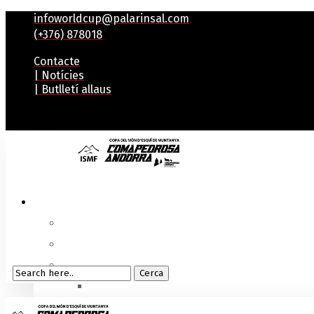
infoworldcup@palarinsal.com
(+376) 878018
Contacte
| Notícies
| Butlletí allaus