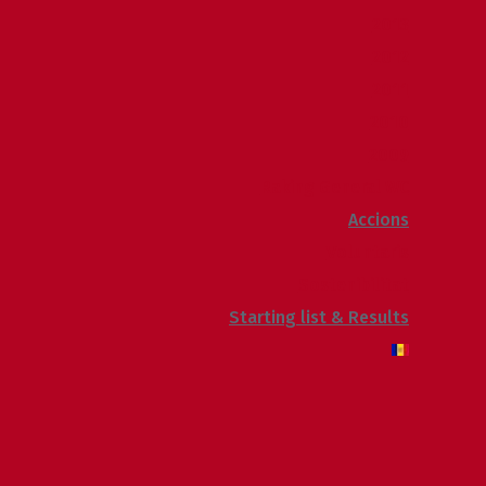
2013
2012
2011
2010
2009
Raking General WC
Accions
Voluntaris
Sostenibilitat
Starting list & Results