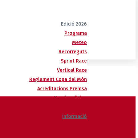
Edició 2026
Programa
Meteo
Recorreguts
Sprint Race
Vertical Race
Reglament Copa del Món
Acreditacions Premsa
Merchandising
Forfets
Informació
Allotjaments
Butlletí d’inscripcions