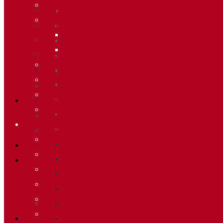
Meteo
Merchandising
Recorreguts
Forfets
Sprint Race
Informació
Vertical Race
Allotjaments
Reglament Copa del Món
Butlletí d’inscripcions
Acreditacions Premsa
Butlletí d’allaus
Merchandising
Calendari World Cup
Forfets
Galeria de fotos
Informació
Palmarès
Allotjaments
2020
Butlletí d’inscripcions
2019
Butlletí d’allaus
2018
Calendari World Cup
2014
Galeria de fotos
2013
Palmarès
2012