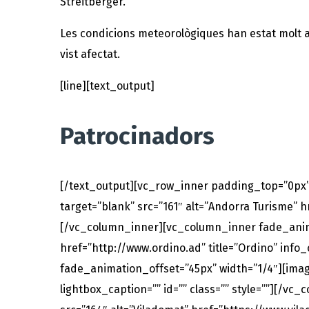
Streitberger.
Les condicions meteorològiques han estat molt ad
vist afectat.
[line][text_output]
Patrocinadors
[/text_output][vc_row_inner padding_top=”0px”
target=”blank” src=”161″ alt=”Andorra Turisme” hr
[/vc_column_inner][vc_column_inner fade_animat
href=”http://www.ordino.ad” title=”Ordino” info
fade_animation_offset=”45px” width=”1/4″][image 
lightbox_caption=”” id=”” class=”” style=””][/v