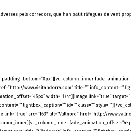
verses pels corredors, que han patit ràfegues de vent proper
 padding_bottom=”0px”][vc_column_inner fade_animation_of
ef=”http://www.visitandorra.com” title=”” info_content=”” ligh
ion_offset=”45px” width=”1/4″][image link=”true” target=”b
_content=”” lightbox_caption=”” id=”” class=”” style=””][/vc
link=”true” src=”163″ alt=”Vallnord” href=”http://www.vallno
c_column_inner][vc_column_inner fade_animation_offset=”45px