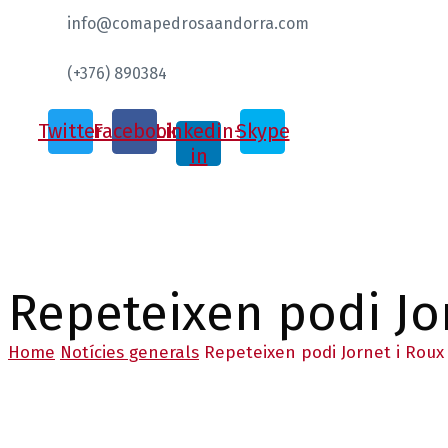
info@comapedrosaandorra.com
(+376) 890384
Twitter
Facebook
Linkedin-
Skype
in
Repeteixen podi Jor
Home
Notícies generals
Repeteixen podi Jornet i Roux 