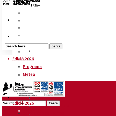
Edició 2026
Programa
Meteo
Recorreguts
Sprint Race
Vertical Race
Edició 2026
Reglament Copa del Món
Programa
Acreditacions Premsa