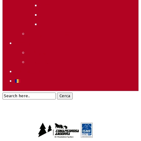
2011
2010
2009
Raking General WC
Accions
Voluntaris
Sostenibilitat
Starting list & Results