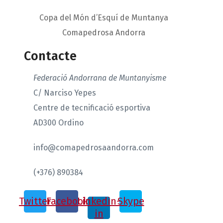
Copa del Món d’Esquí de Muntanya
Comapedrosa Andorra
Contacte
Federació Andorrana de Muntanyisme
C/ Narciso Yepes
Centre de tecnificació esportiva
AD300 Ordino
info@comapedrosaandorra.com
(+376) 890384
Twitter
Facebook
Linkedin-
Skype
in