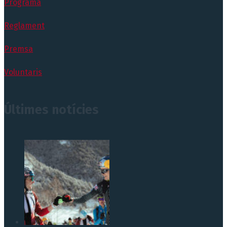
Programa
Reglament
Premsa
Voluntaris
Últimes notícies