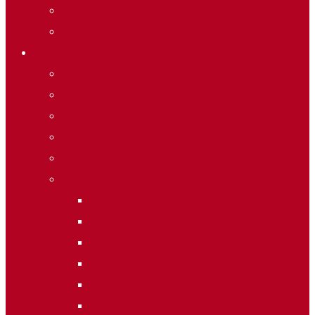
Merchandising
Forfets
Informació
Allotjaments
Butlletí d’inscripcions
Butlletí d’allaus
Calendari World Cup
Galeria de fotos
Palmarès
2020
2019
2018
2014
2013
2012