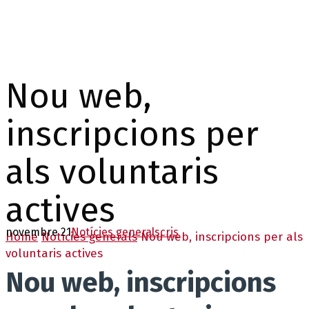
Nou web,
inscripcions per
als voluntaris
actives
novembre 21
Notícies generals
cris
Home
Notícies generals
Nou web, inscripcions per als
voluntaris actives
Nou web, inscripcions