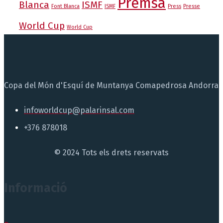
Premsa
Blanca
ISMF
Font Blanca
ISMF
Press
Presse
World Cup
World Cup
Copa del Món d'Esquí de Muntanya Comapedrosa Andorra
infoworldcup@palarinsal.com
+376 878018
© 2024 Tots els drets reservats
Informació