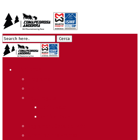
Edició 2026
Programa
Meteo
Recorreguts
Sprint Race
Vertical Race
Reglament Copa del Món
Acreditacions Premsa