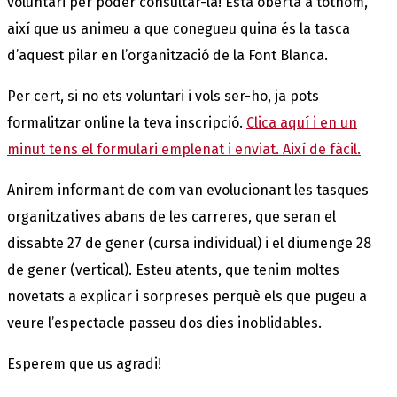
voluntari per poder consultar-la! Està oberta a tothom,
així que us animeu a que conegueu quina és la tasca
d’aquest pilar en l’organització de la Font Blanca.
Per cert, si no ets voluntari i vols ser-ho, ja pots
formalitzar online la teva inscripció.
Clica aquí i en un
minut tens el formulari emplenat i enviat. Així de fàcil.
Anirem informant de com van evolucionant les tasques
organitzatives abans de les carreres, que seran el
dissabte 27 de gener (cursa individual) i el diumenge 28
de gener (vertical). Esteu atents, que tenim moltes
novetats a explicar i sorpreses perquè els que pugeu a
veure l’espectacle passeu dos dies inoblidables.
Esperem que us agradi!