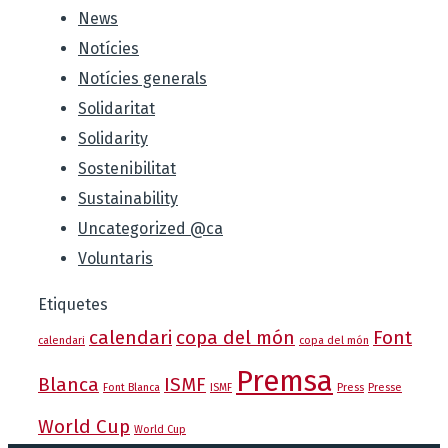
News
Notícies
Notícies generals
Solidaritat
Solidarity
Sostenibilitat
Sustainability
Uncategorized @ca
Voluntaris
Etiquetes
calendari
copa del món
Font
calendari
copa del món
Premsa
Blanca
ISMF
Font Blanca
ISMF
Press
Presse
World Cup
World Cup