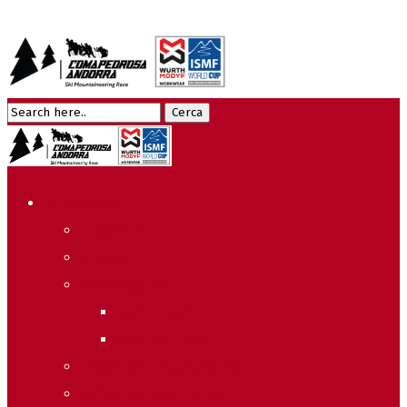
Edició 2026
Programa
Meteo
Recorreguts
Sprint Race
Vertical Race
Reglament Copa del Món
Acreditacions Premsa