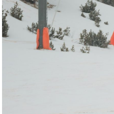
donant tret final a
la Comapedrosa
Andorra
Home
Notícies generals
Matteo Eydallin i Axelle
Gachet-Mollaret es proclamen guanyadors de la
Individual Race, donant tret final a la Comapedrosa
Andorra