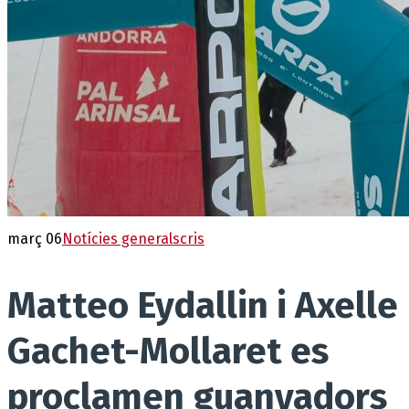
març 06
Notícies generals
cris
Matteo Eydallin i Axelle
Gachet-Mollaret es
proclamen guanyadors