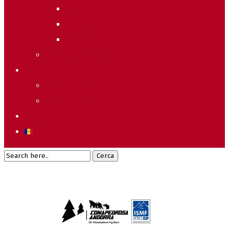
2011
2010
2009
Raking General WC
Accions
Voluntaris
Sostenibilitat
Starting list & Results