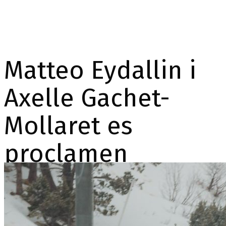
Matteo Eydallin i
Axelle Gachet-
Mollaret es
proclamen
guanyadors de la
Individual Race,