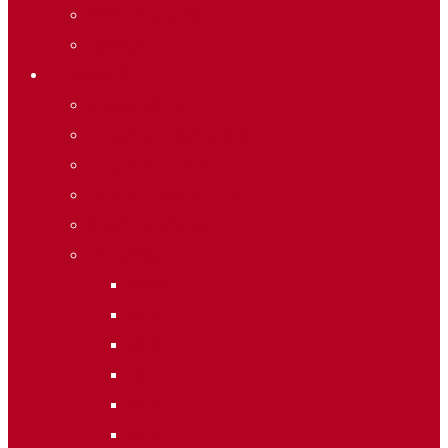
Merchandising
Forfets
Informació
Allotjaments
Butlletí d’inscripcions
Butlletí d’allaus
Calendari World Cup
Galeria de fotos
Palmarès
2020
2019
2018
2014
2013
2012