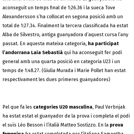
aconseguit un temps final de 1:26.36 i la sueca Tove
Alexandersson s’ha col·locat en segona posició amb un
total de 1:27.34. Finalment la tercera classificada ha estat
Alba de Silvestro, antiga guanyadora d’aquest cursa l’any
passat. En aquesta mateixa categoria,
ha
participat
l’andorrana Laia Sebastià
qui ha aconseguit fer podi
general amb una quarta posició en categoria U23 i un
temps de 1:48.27. (Giulia Murada i Marie Pollet han estat
respectivament les dues primeres guanyadores)
Pel que fa les
categories U20
masculina
, Paul Verbnjak
ha estat estat el guanyador de la prova i completa el podi
el suïs Léo Besson i l’italià Matteo Sostizzo. En la
prova
femenina
ha estat completada per l’italiana Samantha