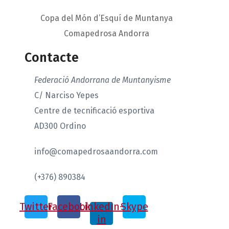
Copa del Món d’Esquí de Muntanya
Comapedrosa Andorra
Contacte
Federació Andorrana de Muntanyisme
C/ Narciso Yepes
Centre de tecnificació esportiva
AD300 Ordino
info@comapedrosaandorra.com
(+376) 890384
Twitter
Facebook
Linkedin-
Skype
in