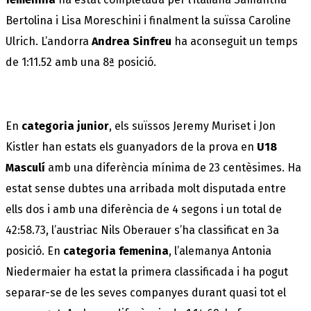
Bertolina i Lisa Moreschini i finalment la suïssa Caroline
Ulrich. L’andorra
Andrea Sinfreu
ha aconseguit un temps
de 1:11.52 amb una 8ª posició.
En
categoria junior
, els suïssos Jeremy Muriset i Jon
Kistler han estats els guanyadors de la prova en
U18
Masculí
amb una diferència mínima de 23 centèsimes. Ha
estat sense dubtes una arribada molt disputada entre
ells dos i amb una diferència de 4 segons i un total de
42:58.73, l’austriac Nils Oberauer s’ha classificat en 3a
posició. En
categoria femenina
, l’alemanya Antonia
Niedermaier ha estat la primera classificada i ha pogut
separar-se de les seves companyes durant quasi tot el