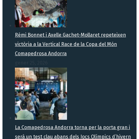
Rémi Bonnet i Axelle Gachet-Mollaret repeteixen
victòria a la Vertical Race de la Copa del Món
Comapedrosa Andorra
gener 25, 2026
La Comapedrosa Andorra torna per la porta gran i
serà un test clau abans dels Jocs Olímpics d’hivern