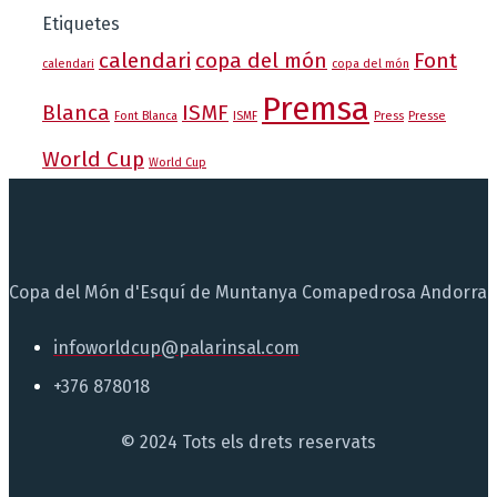
Etiquetes
calendari
copa del món
Font
calendari
copa del món
Premsa
Blanca
ISMF
Font Blanca
ISMF
Press
Presse
World Cup
World Cup
Copa del Món d'Esquí de Muntanya Comapedrosa Andorra
infoworldcup@palarinsal.com
+376 878018
© 2024 Tots els drets reservats