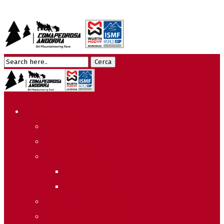
Edició 2026
Programa
Meteo
Recorreguts
Sprint Race
Vertical Race
Reglament Copa del Món
Acreditacions Premsa