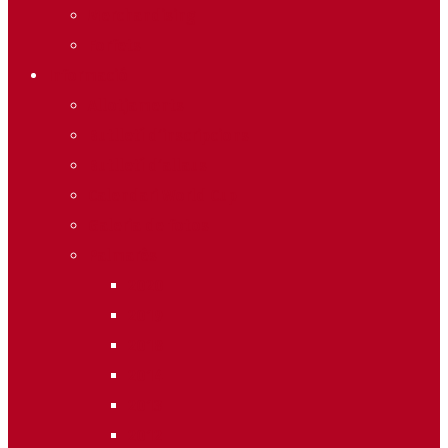
Merchandising
Forfets
Informació
Allotjaments
Butlletí d’inscripcions
Butlletí d’allaus
Calendari World Cup
Galeria de fotos
Palmarès
2020
2019
2018
2014
2013
2012