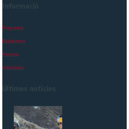
Informació
Programa
Reglament
Premsa
Voluntaris
Últimes notícies