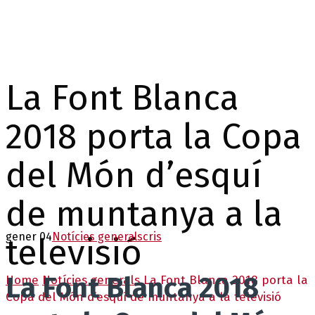
La Font Blanca
2018 porta la Copa
del Món d’esquí
de muntanya a la
gener 04
Notícies generals
cris
televisió
La Font Blanca 2018
Home
Notícies generals
La Font Blanca 2018 porta la
Copa del Món d’esquí de muntanya a la televisió