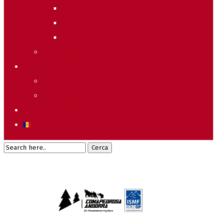
2011
2010
2009
Raking General WC
Accions
Voluntaris
Sostenibilitat
Starting list & Results