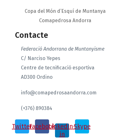
Copa del Món d’Esquí de Muntanya
Comapedrosa Andorra
Contacte
Federació Andorrana de Muntanyisme
C/ Narciso Yepes
Centre de tecnificació esportiva
AD300 Ordino
info@comapedrosaandorra.com
(+376) 890384
Twitter
Facebook
Linkedin-
Skype
in