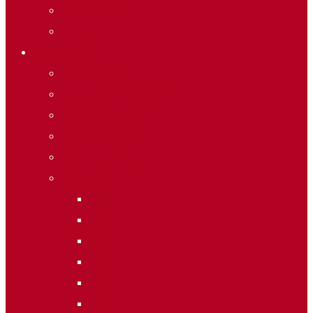
Merchandising
Forfets
Informació
Allotjaments
Butlletí d’inscripcions
Butlletí d’allaus
Calendari World Cup
Galeria de fotos
Palmarès
2020
2019
2018
2014
2013
2012