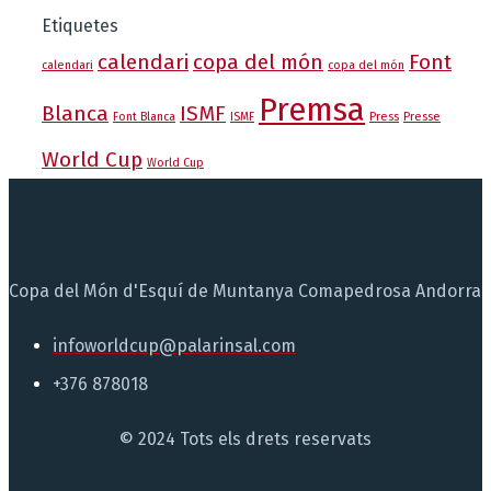
Etiquetes
calendari
copa del món
Font
calendari
copa del món
Premsa
Blanca
ISMF
Font Blanca
ISMF
Press
Presse
World Cup
World Cup
Copa del Món d'Esquí de Muntanya Comapedrosa Andorra
infoworldcup@palarinsal.com
+376 878018
© 2024 Tots els drets reservats