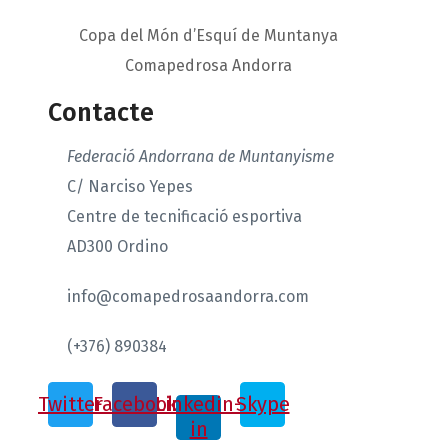
Copa del Món d’Esquí de Muntanya
Comapedrosa Andorra
Contacte
Federació Andorrana de Muntanyisme
C/ Narciso Yepes
Centre de tecnificació esportiva
AD300 Ordino
info@comapedrosaandorra.com
(+376) 890384
Twitter
Facebook
Linkedin-
Skype
in