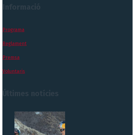
Informació
Programa
Reglament
Premsa
Voluntaris
Últimes notícies