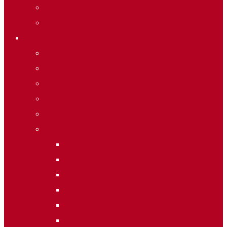
Merchandising
Forfets
Informació
Allotjaments
Butlletí d’inscripcions
Butlletí d’allaus
Calendari World Cup
Galeria de fotos
Palmarès
2020
2019
2018
2014
2013
2012