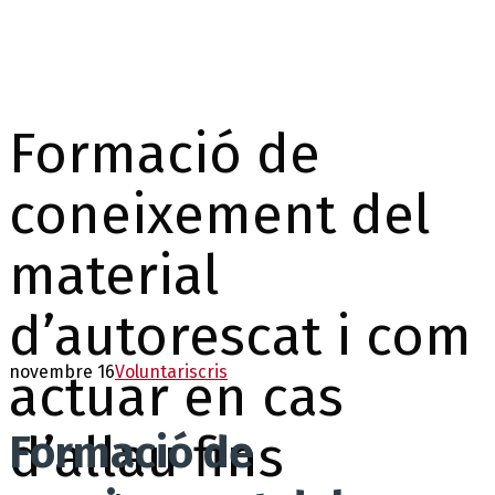
Formació de
coneixement del
material
d’autorescat i com
novembre 16
Voluntaris
cris
actuar en cas
d’allau fins
Formació de