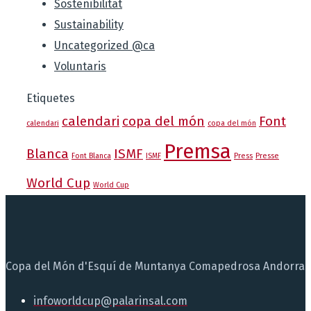
Sostenibilitat
Sustainability
Uncategorized @ca
Voluntaris
Etiquetes
calendari
copa del món
Font
calendari
copa del món
Premsa
Blanca
ISMF
Font Blanca
ISMF
Press
Presse
World Cup
World Cup
Copa del Món d'Esquí de Muntanya Comapedrosa Andorra
infoworldcup@palarinsal.com