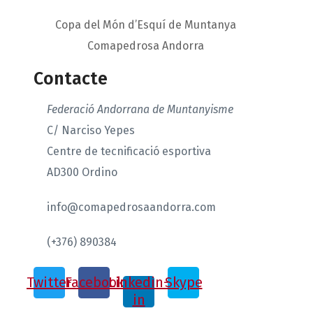
Copa del Món d’Esquí de Muntanya
Comapedrosa Andorra
Contacte
Federació Andorrana de Muntanyisme
C/ Narciso Yepes
Centre de tecnificació esportiva
AD300 Ordino
info@comapedrosaandorra.com
(+376) 890384
Twitter
Facebook
Linkedin-
Skype
in