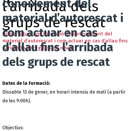
coneixement del
l’arribada dels
material d’autorescat i
grups de rescat
com actuar en cas
Home
Voluntaris
Formació de coneixement del
material d’autorescat i com actuar en cas d’allau fins
d’allau fins l’arribada
l’arribada dels grups de rescat
dels grups de rescat
Dates de la Formació:
Dissabte 13 de gener, en horari intensiu de matí (a partir
de les 9:00h).
Objectius: