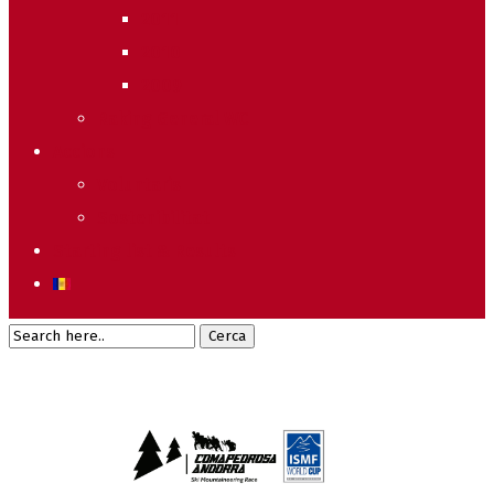
2011
2010
2009
Raking General WC
Accions
Voluntaris
Sostenibilitat
Starting list & Results