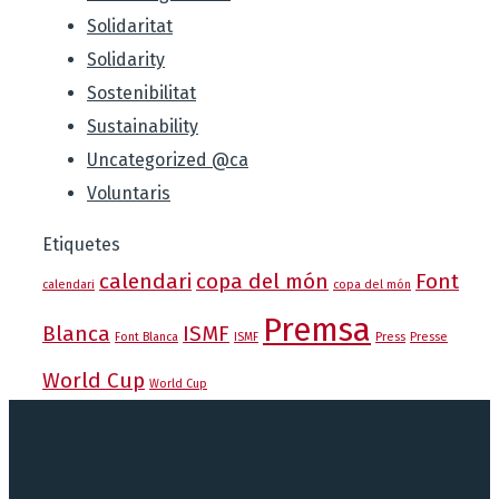
Solidaritat
Solidarity
Sostenibilitat
Sustainability
Uncategorized @ca
Voluntaris
Etiquetes
calendari
copa del món
Font
calendari
copa del món
Premsa
Blanca
ISMF
Font Blanca
ISMF
Press
Presse
World Cup
World Cup