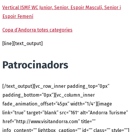
Vertical ISMF WC Junior, Senior, Espoir Masculí, Senior i
Espoir Femení
Copa d’Andorra totes categories
[line][text_output]
Patrocinadors
[/text_output][vc_row_inner padding_top=”0px”
padding_bottom=”0px”][vc_column_inner
fade_animation_offset=”45px” width=”1/4″][image
link=”true” target=”blank” src=”161″ alt=”Andorra Turisme”
href=”http://www.visitandorra.com” title=””
info_content=”” lightbox_caption=”” id=”” class=”” style=””]