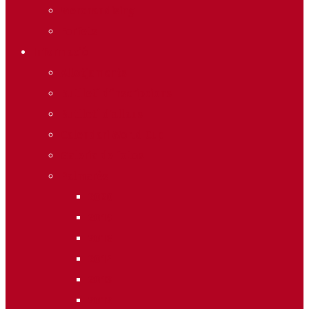
Merchandising
Forfets
Informació
Allotjaments
Butlletí d’inscripcions
Butlletí d’allaus
Calendari World Cup
Galeria de fotos
Palmarès
2020
2019
2018
2014
2013
2012