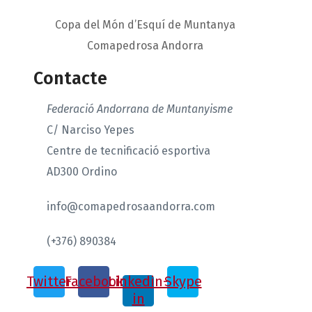
Copa del Món d’Esquí de Muntanya
Comapedrosa Andorra
Contacte
Federació Andorrana de Muntanyisme
C/ Narciso Yepes
Centre de tecnificació esportiva
AD300 Ordino
info@comapedrosaandorra.com
(+376) 890384
Twitter
Facebook
Linkedin-
Skype
in