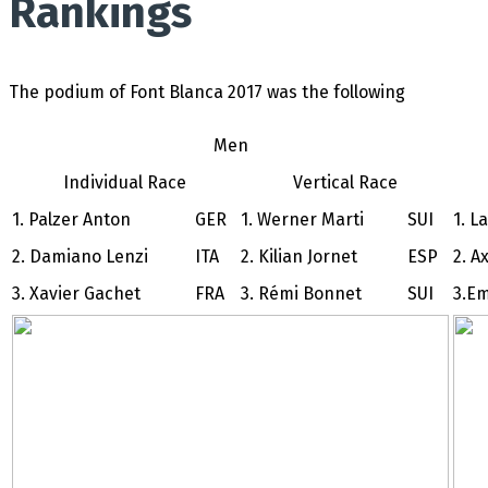
Rankings
The podium of Font Blanca 2017 was the following
Men
Individual Race
Vertical Race
1. Palzer Anton
GER
1. Werner Marti
SUI
1. L
2. Damiano Lenzi
ITA
2. Kilian Jornet
ESP
2. A
3. Xavier Gachet
FRA
3. Rémi Bonnet
SUI
3.Em