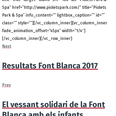
Spa” href=”http://www.pioletspark.com/” title=”Piolets
Park & Spa” info_content=”” lightbox_caption=”” id=””
class=”” style=””][/vc_column_inner][vc_column_inner
fade_animation_offset=”45px” width=”1/4″]
[/vc_column_inner][/vc_row_inner]
Next
Resultats Font Blanca 2017
Prev
El vessant solidari de la Font
Blanca amb els infants