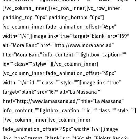
[/vc_column_inner][/vc_row_inner][vc_row_inner
padding_top=”0px” padding_bottom=”0px”]
[vc_column_inner fade_animation_offset=”45px”
width=”1/4″][image link=”true” target=”blank” src=”169″
alt=”Mora Banc” href=”http://www.morabanc.ad”
title=”Mora Banc” info_content=”” lightbox_caption=””
id=”” class=”” style=””][/vc_column_inner]
[vc_column_inner fade_animation_offset=”45px”
width=”1/4″ id=”” class=”” style=””][image link=”true”
target=”blank” src=”167″ alt=”La Massana ”
href=”http://www.lamassana.ad/” title=”La Massana”
info_content=”” lightbox_caption=”” id=”” class=”” style=””]
[/vc_column_inner][vc_column_inner
fade_animation_offset=”45px” width=”1/4″][image
link=”true” target=”blank” src=”166″ alt=”Piolets Park &