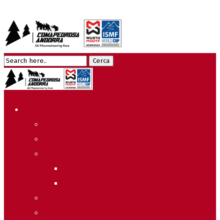
Edició 2026
Programa
Meteo
Recorreguts
Sprint Race
Vertical Race
Reglament Copa del Món
Acreditacions Premsa