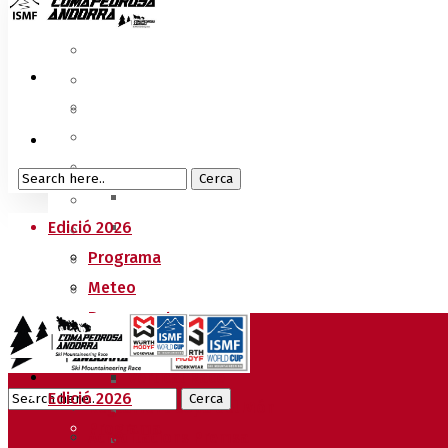
Edició 2026
Programa
Meteo
Recorreguts
Sprint Race
Vertical Race
Edició 2026
Reglament Copa del Món
Programa
Acreditacions Premsa