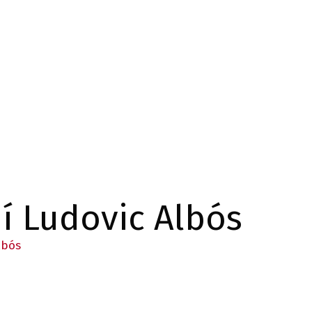
uí Ludovic Albós
lbós