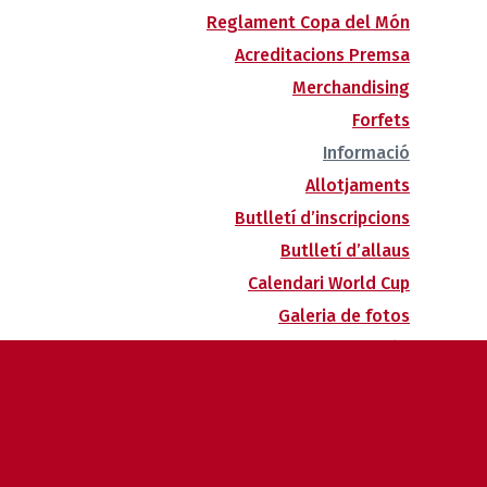
Reglament Copa del Món
Acreditacions Premsa
Merchandising
Forfets
Informació
Allotjaments
Butlletí d’inscripcions
Butlletí d’allaus
Calendari World Cup
Galeria de fotos
Palmarès
2020
2019
2018
2014