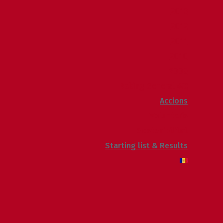
2013
2012
2011
2010
2009
Raking General WC
Accions
Voluntaris
Sostenibilitat
Starting list & Results