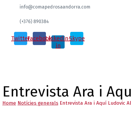
info@comapedrosaandorra.com
(+376) 890384
Twitter
Facebook
Linkedin-
Skype
in
Entrevista Ara i Aq
Home
Notícies generals
Entrevista Ara i Aquí Ludovic A