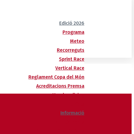
Edició 2026
Programa
Meteo
Recorreguts
Sprint Race
Vertical Race
Reglament Copa del Món
Acreditacions Premsa
Merchandising
Forfets
Informació
Allotjaments
Butlletí d’inscripcions