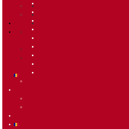
2020
2011
2019
2010
2018
2009
2014
Raking General WC
2013
Accions
2012
Voluntaris
2011
Sostenibilitat
2010
Starting list & Results
2009
Raking General WC
Accions
Voluntaris
Sostenibilitat
Starting list & Results