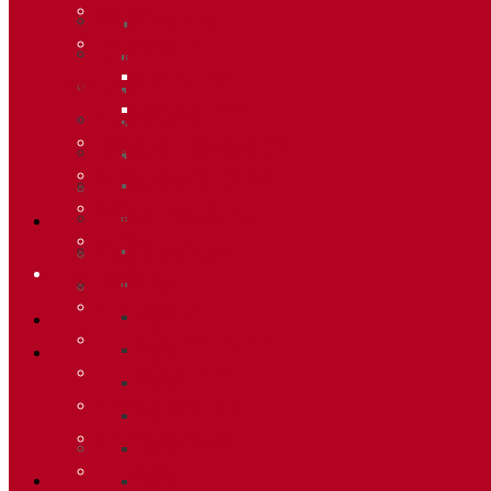
Meteo
Merchandising
Recorreguts
Forfets
Sprint Race
Informació
Vertical Race
Allotjaments
Reglament Copa del Món
Butlletí d’inscripcions
Acreditacions Premsa
Butlletí d’allaus
Merchandising
Calendari World Cup
Forfets
Galeria de fotos
Informació
Palmarès
Allotjaments
2020
Butlletí d’inscripcions
2019
Butlletí d’allaus
2018
Calendari World Cup
2014
Galeria de fotos
2013
Palmarès
2012