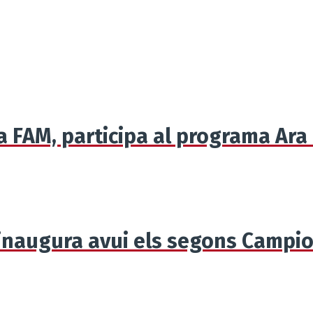
a FAM, participa al programa Ara 
naugura avui els segons Campio