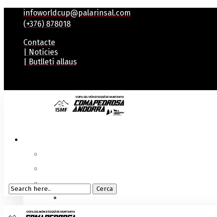
infoworldcup@palarinsal.com
(+376) 878018
Contacte
| Notícies
| Butlletí allaus