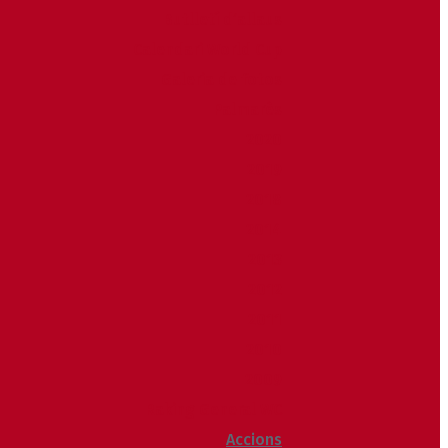
Butlletí d’allaus
Calendari World Cup
Galeria de fotos
Palmarès
2020
2019
2018
2014
2013
2012
2011
2010
2009
Raking General WC
Accions