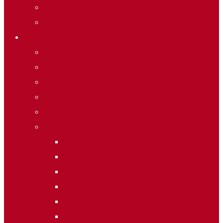
Merchandising
Forfets
Informació
Allotjaments
Butlletí d’inscripcions
Butlletí d’allaus
Calendari World Cup
Galeria de fotos
Palmarès
2020
2019
2018
2014
2013
2012