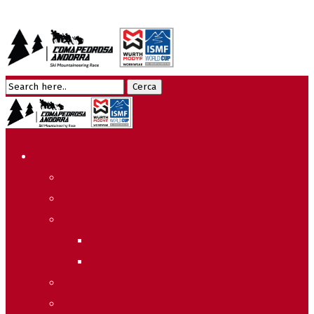
Edició 2026
Programa
Meteo
Recorreguts
Sprint Race
Vertical Race
Reglament Copa del Món
Acreditacions Premsa