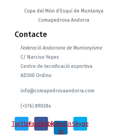
Copa del Món d’Esquí de Muntanya
Comapedrosa Andorra
Contacte
Federació Andorrana de Muntanyisme
C/ Narciso Yepes
Centre de tecnificació esportiva
AD300 Ordino
info@comapedrosaandorra.com
(+376) 890384
Twitter
Facebook
Linkedin-
Skype
in