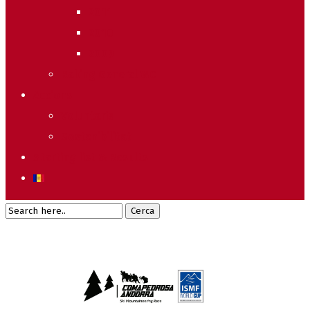
2011
2010
2009
Raking General WC
Accions
Voluntaris
Sostenibilitat
Starting list & Results