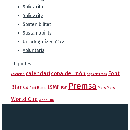
Solidaritat
Solidarity
Sostenibilitat
Sustainability
Uncategorized @ca
Voluntaris
Etiquetes
calendari
copa del món
Font
calendari
copa del món
Premsa
Blanca
ISMF
Font Blanca
ISMF
Press
Presse
World Cup
World Cup