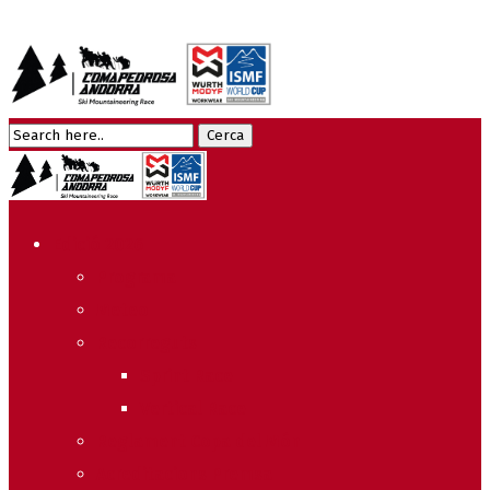
Edició 2026
Programa
Meteo
Recorreguts
Sprint Race
Vertical Race
Reglament Copa del Món
Acreditacions Premsa