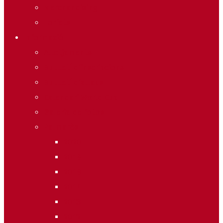
Merchandising
Forfets
Informació
Allotjaments
Butlletí d’inscripcions
Butlletí d’allaus
Calendari World Cup
Galeria de fotos
Palmarès
2020
2019
2018
2014
2013
2012