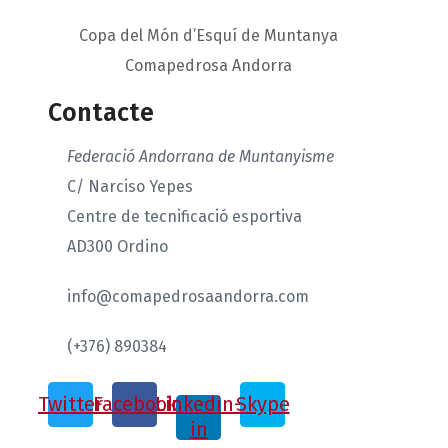
Copa del Món d’Esquí de Muntanya
Comapedrosa Andorra
Contacte
Federació Andorrana de Muntanyisme
C/ Narciso Yepes
Centre de tecnificació esportiva
AD300 Ordino
info@comapedrosaandorra.com
(+376) 890384
Twitter
Facebook
Linkedin-
Skype
in