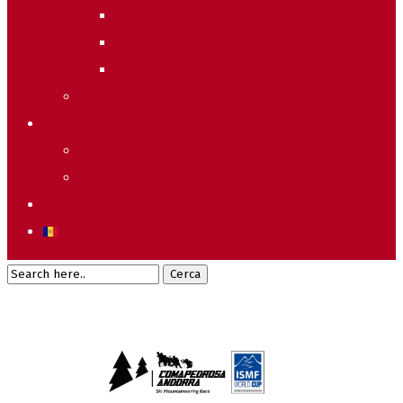
2011
2010
2009
Raking General WC
Accions
Voluntaris
Sostenibilitat
Starting list & Results