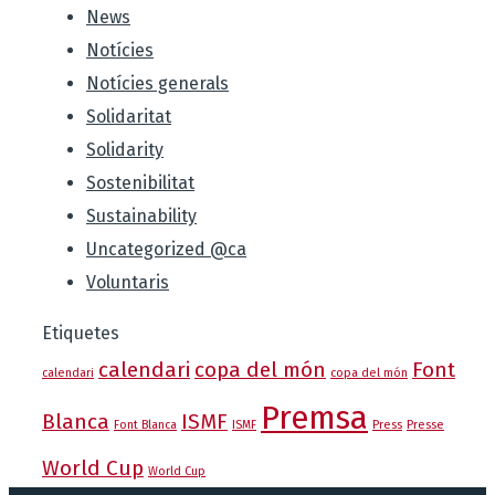
News
Notícies
Notícies generals
Solidaritat
Solidarity
Sostenibilitat
Sustainability
Uncategorized @ca
Voluntaris
Etiquetes
calendari
copa del món
Font
calendari
copa del món
Premsa
Blanca
ISMF
Font Blanca
ISMF
Press
Presse
World Cup
World Cup