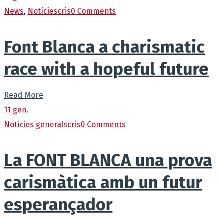
News
,
Notícies
cris
0 Comments
Font Blanca a charismatic
race with a hopeful future
Read More
11
gen.
Notícies generals
cris
0 Comments
La FONT BLANCA una prova
carismàtica amb un futur
esperançador