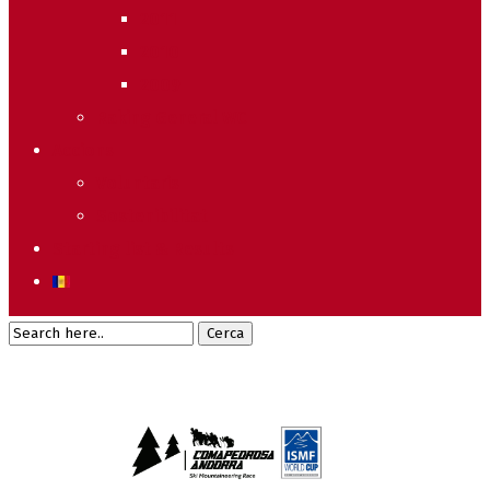
2011
2010
2009
Raking General WC
Accions
Voluntaris
Sostenibilitat
Starting list & Results