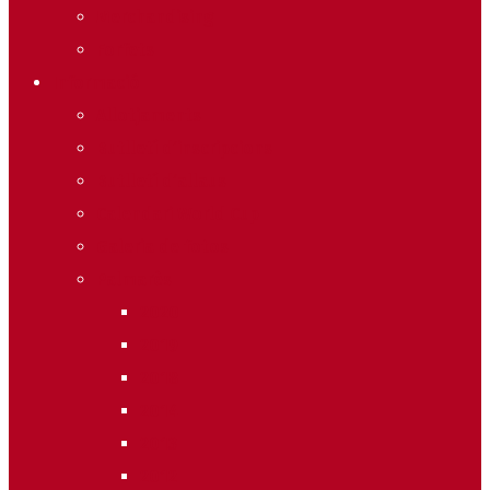
Merchandising
Forfets
Informació
Allotjaments
Butlletí d’inscripcions
Butlletí d’allaus
Calendari World Cup
Galeria de fotos
Palmarès
2020
2019
2018
2014
2013
2012