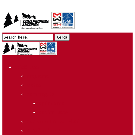
Edició 2026
Programa
Meteo
Recorreguts
Sprint Race
Vertical Race
Reglament Copa del Món
Acreditacions Premsa