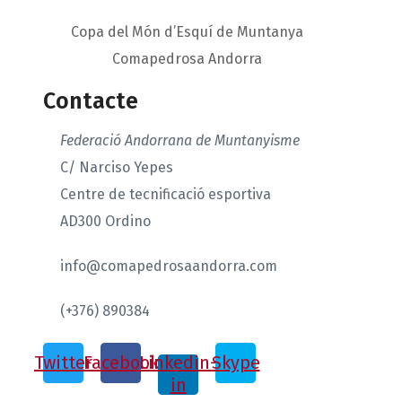
Copa del Món d’Esquí de Muntanya
Comapedrosa Andorra
Contacte
Federació Andorrana de Muntanyisme
C/ Narciso Yepes
Centre de tecnificació esportiva
AD300 Ordino
info@comapedrosaandorra.com
(+376) 890384
Twitter
Facebook
Linkedin-
Skype
in