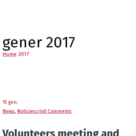
gener 2017
Home
2017
15
gen.
News
,
Notícies
cris
0 Comments
Volunteers meeting and