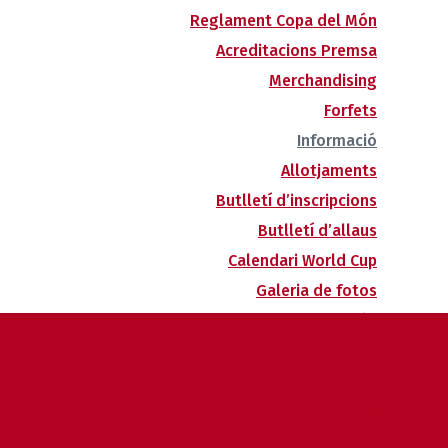
Reglament Copa del Món
Acreditacions Premsa
Merchandising
Forfets
Informació
Allotjaments
Butlletí d’inscripcions
Butlletí d’allaus
Calendari World Cup
Galeria de fotos
Palmarès
2020
2019
2018
2014