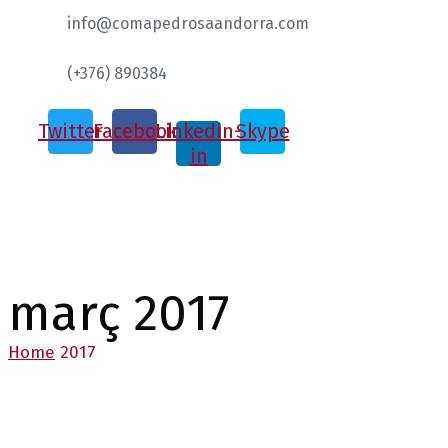
info@comapedrosaandorra.com
(+376) 890384
Twitter
Facebook
Linkedin-
Skype
in
març 2017
Home
2017