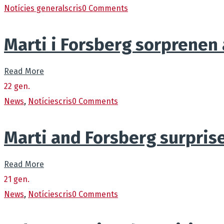
Notícies generals
cris
0 Comments
Marti i Forsberg sorprenen a
Read More
22
gen.
News
,
Notícies
cris
0 Comments
Marti and Forsberg surprise
Read More
21
gen.
News
,
Notícies
cris
0 Comments