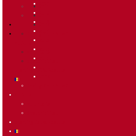
2020
2011
2019
2010
2018
2009
2014
Raking General WC
2013
Accions
2012
Voluntaris
2011
Sostenibilitat
2010
Starting list & Results
2009
Raking General WC
Accions
Voluntaris
Sostenibilitat
Starting list & Results