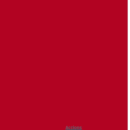
Butlletí d’allaus
Calendari World Cup
Galeria de fotos
Palmarès
2020
2019
2018
2014
2013
2012
2011
2010
2009
Raking General WC
Accions