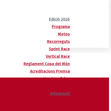
Edició 2026
Programa
Meteo
Recorreguts
Sprint Race
Vertical Race
Reglament Copa del Món
Acreditacions Premsa
Merchandising
Forfets
Informació
Allotjaments
Butlletí d’inscripcions