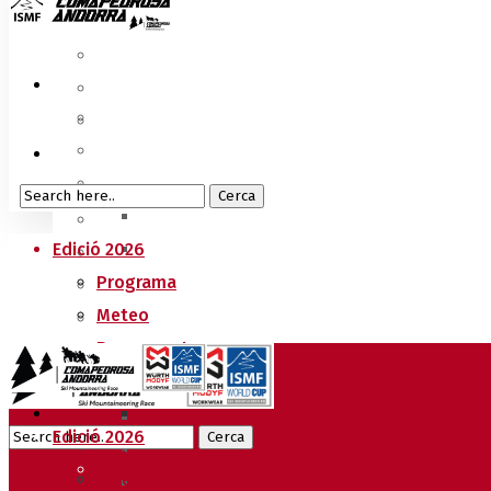
Edició 2026
Programa
Meteo
Recorreguts
Sprint Race
Vertical Race
Edició 2026
Reglament Copa del Món
Programa
Acreditacions Premsa