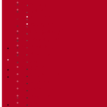
Meteo
Merchandising
Recorreguts
Forfets
Sprint Race
Informació
Vertical Race
Allotjaments
Reglament Copa del Món
Butlletí d’inscripcions
Acreditacions Premsa
Butlletí d’allaus
Merchandising
Calendari World Cup
Forfets
Galeria de fotos
Informació
Palmarès
Allotjaments
2020
Butlletí d’inscripcions
2019
Butlletí d’allaus
2018
Calendari World Cup
2014
Galeria de fotos
2013
Palmarès
2012