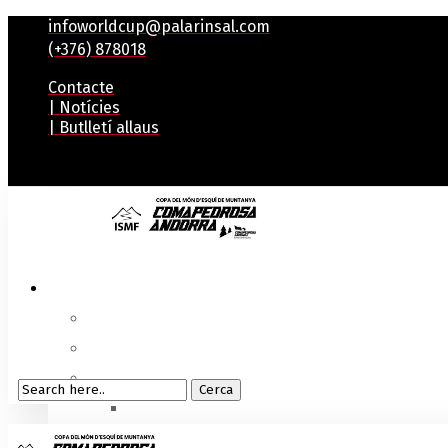
infoworldcup@palarinsal.com
(+376) 878018
Contacte
| Notícies
| Butlletí allaus