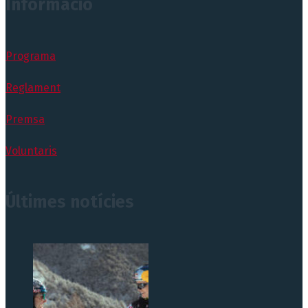
Informació
Programa
Reglament
Premsa
Voluntaris
Últimes notícies