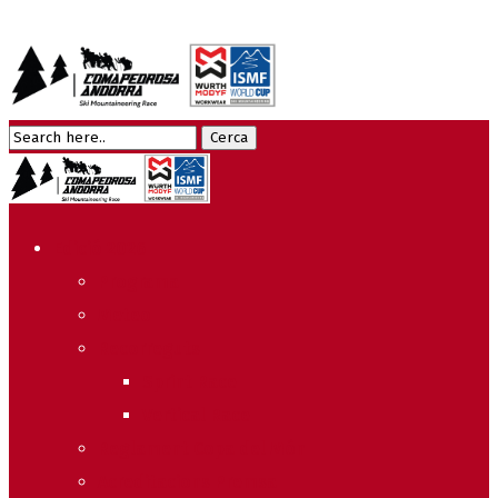
Edició 2026
Programa
Meteo
Recorreguts
Sprint Race
Vertical Race
Reglament Copa del Món
Acreditacions Premsa