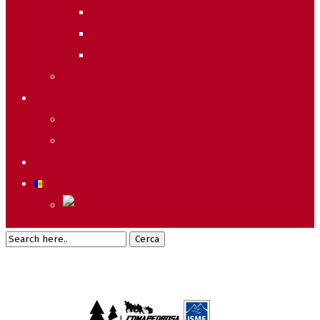
2011
2010
2009
Raking General WC
Accions
Voluntaris
Sostenibilitat
Starting list & Results