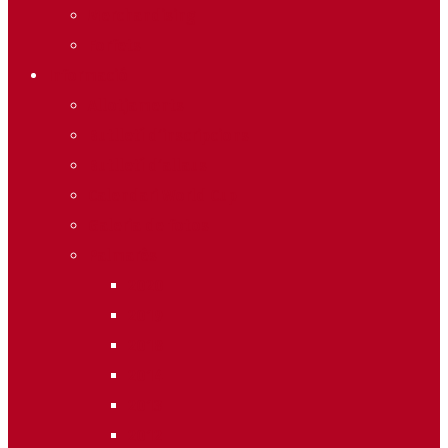
Merchandising
Forfets
Informació
Allotjaments
Butlletí d’inscripcions
Butlletí d’allaus
Calendari World Cup
Galeria de fotos
Palmarès
2020
2019
2018
2014
2013
2012