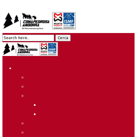
Edició 2026
Programa
Meteo
Recorreguts
Sprint Race
Vertical Race
Reglament Copa del Món
Acreditacions Premsa