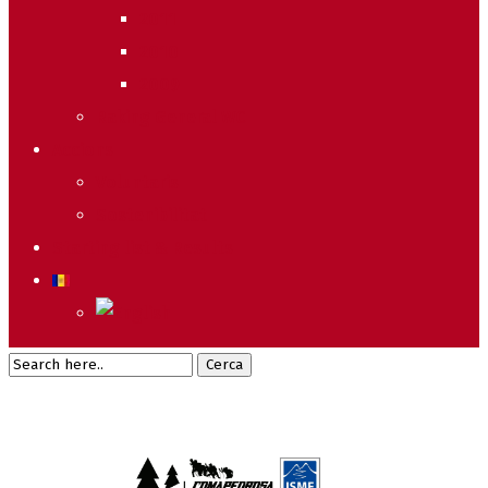
2011
2010
2009
Raking General WC
Accions
Voluntaris
Sostenibilitat
Starting list & Results