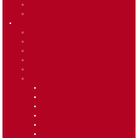
Merchandising
Forfets
Informació
Allotjaments
Butlletí d’inscripcions
Butlletí d’allaus
Calendari World Cup
Galeria de fotos
Palmarès
2020
2019
2018
2014
2013
2012