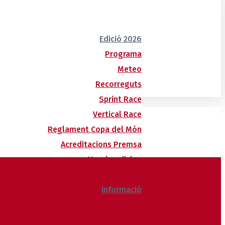
Edició 2026
Programa
Meteo
Recorreguts
Sprint Race
Vertical Race
Reglament Copa del Món
Acreditacions Premsa
Merchandising
Forfets
Informació
Allotjaments
Butlletí d’inscripcions