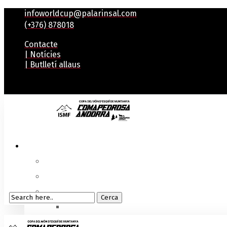
infoworldcup@palarinsal.com
(+376) 878018
Contacte
| Notícies
| Butlletí allaus