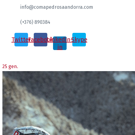
info@comapedrosaandorra.com
(+376) 890384
Twitter
Facebook
Linkedin-
Skype
in
25
gen.