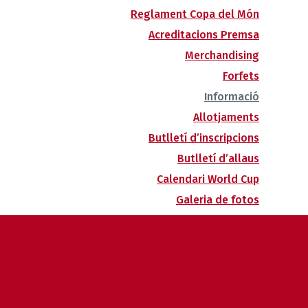
Reglament Copa del Món
Acreditacions Premsa
Merchandising
Forfets
Informació
Allotjaments
Butlletí d’inscripcions
Butlletí d’allaus
Calendari World Cup
Galeria de fotos
Palmarès
2020
2019
2018
2014