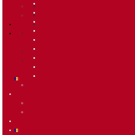
2020
2011
2019
2010
2018
2009
2014
Raking General WC
2013
Accions
2012
Voluntaris
2011
Sostenibilitat
2010
Starting list & Results
2009
Raking General WC
Accions
Voluntaris
Sostenibilitat
Starting list & Results