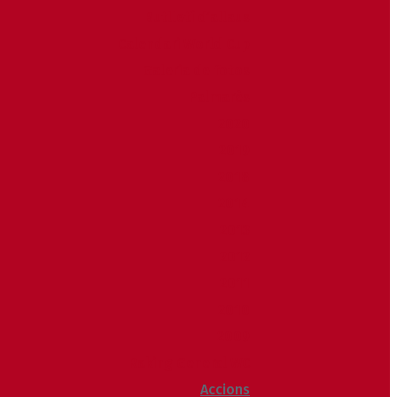
Butlletí d’allaus
Calendari World Cup
Galeria de fotos
Palmarès
2020
2019
2018
2014
2013
2012
2011
2010
2009
Raking General WC
Accions