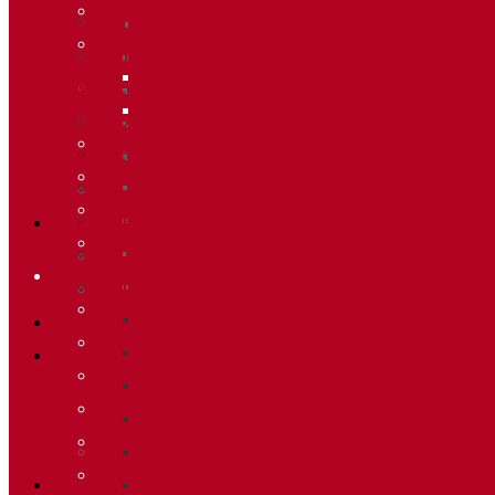
Meteo
Merchandising
Recorreguts
Forfets
Sprint Race
Informació
Vertical Race
Allotjaments
Reglament Copa del Món
Butlletí d’inscripcions
Acreditacions Premsa
Butlletí d’allaus
Merchandising
Calendari World Cup
Forfets
Galeria de fotos
Informació
Palmarès
Allotjaments
2020
Butlletí d’inscripcions
2019
Butlletí d’allaus
2018
Calendari World Cup
2014
Galeria de fotos
2013
Palmarès
2012