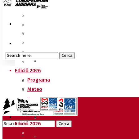
Edició 2026
Programa
Meteo
Recorreguts
Sprint Race
Vertical Race
Edició 2026
Reglament Copa del Món
Programa
Acreditacions Premsa