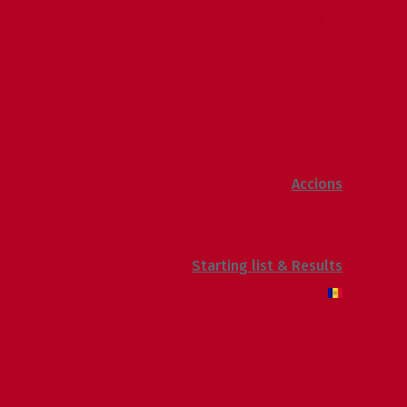
2013
2012
2011
2010
2009
Raking General WC
Accions
Voluntaris
Sostenibilitat
Starting list & Results