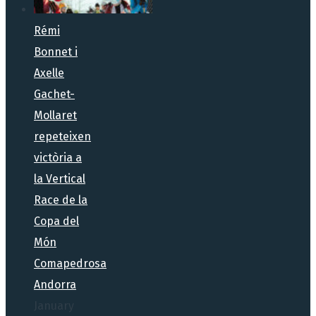
Rémi
Bonnet i
Axelle
Gachet-
Mollaret
repeteixen
victòria a
la Vertical
Race de la
Copa del
Món
Comapedrosa
Andorra
January