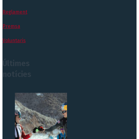
Reglament
Premsa
Voluntaris
Últimes
notícies