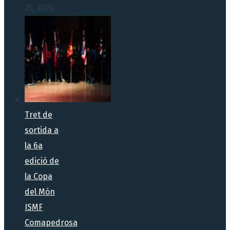
25, 2026
Tret de
sortida a
la 6a
edició de
la Copa
del Món
ISMF
Comapedrosa