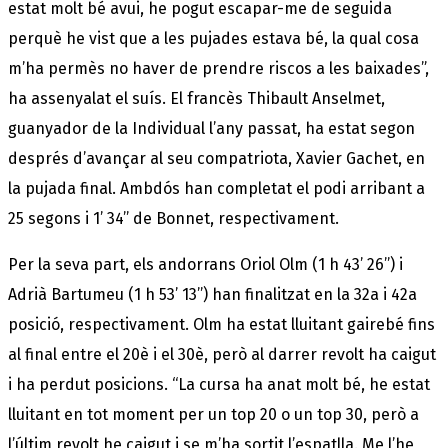
estat molt bé avui, he pogut escapar-me de seguida
perquè he vist que a les pujades estava bé, la qual cosa
m’ha permès no haver de prendre riscos a les baixades”,
ha assenyalat el suís. El francès Thibault Anselmet,
guanyador de la Individual l’any passat, ha estat segon
després d’avançar al seu compatriota, Xavier Gachet, en
la pujada final. Ambdós han completat el podi arribant a
25 segons i 1’ 34’’ de Bonnet, respectivament.
Per la seva part, els andorrans Oriol Olm (1 h 43’ 26’’) i
Adrià Bartumeu (1 h 53’ 13’’) han finalitzat en la 32a i 42a
posició, respectivament. Olm ha estat lluitant gairebé fins
al final entre el 20è i el 30è, però al darrer revolt ha caigut
i ha perdut posicions. “La cursa ha anat molt bé, he estat
lluitant en tot moment per un top 20 o un top 30, però a
l’últim revolt he caigut i se m’ha sortit l’espatlla. Me l’he