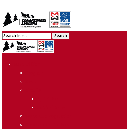
2026 Edition
Program
Meteo
Circuits
Sprint Race
Vertical Race
World Cup Regulation
Press Accreditations