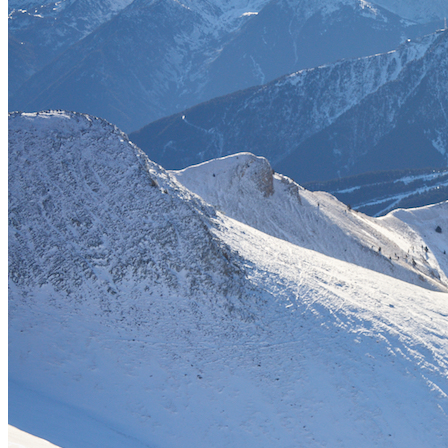
Comapedrosa
Andorra
Home
General News
Domini de Rémi Bonnet i Emily
Harrop en una Individual Race espectacular a la
Copa del Món ISMF Comapedrosa Andorra