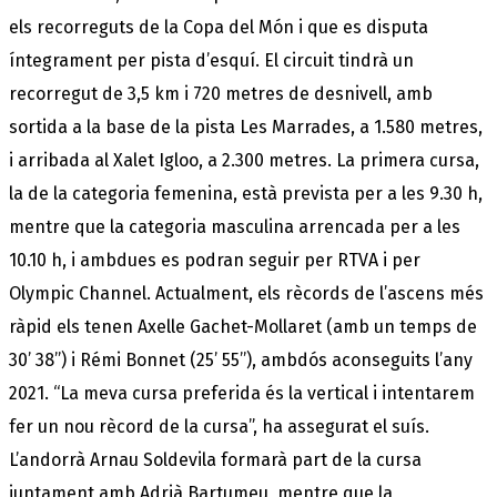
els recorreguts de la Copa del Món i que es disputa
íntegrament per pista d’esquí. El circuit tindrà un
recorregut de 3,5 km i 720 metres de desnivell, amb
sortida a la base de la pista Les Marrades, a 1.580 metres,
i arribada al Xalet Igloo, a 2.300 metres. La primera cursa,
la de la categoria femenina, està prevista per a les 9.30 h,
mentre que la categoria masculina arrencada per a les
10.10 h, i ambdues es podran seguir per RTVA i per
Olympic Channel. Actualment, els rècords de l’ascens més
ràpid els tenen Axelle Gachet-Mollaret (amb un temps de
30’ 38’’) i Rémi Bonnet (25’ 55’’), ambdós aconseguits l’any
2021. “La meva cursa preferida és la vertical i intentarem
fer un nou rècord de la cursa”, ha assegurat el suís.
L’andorrà Arnau Soldevila formarà part de la cursa
juntament amb Adrià Bartumeu, mentre que la