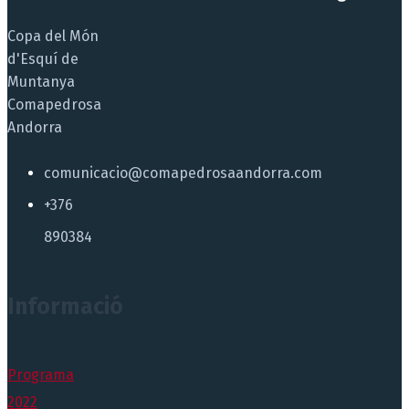
Copa del Món
d'Esquí de
Muntanya
Comapedrosa
Andorra
comunicacio@comapedrosaandorra.com
+376
890384
Informació
Programa
2022