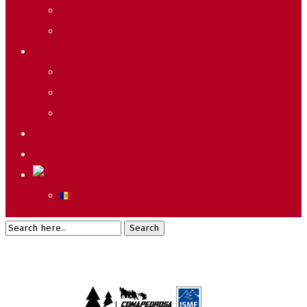
Merchandising
Ski Passes
Information
Butlletí d’allaus
World Cup Calendar
Photo gallery
Actions
Lists & Results