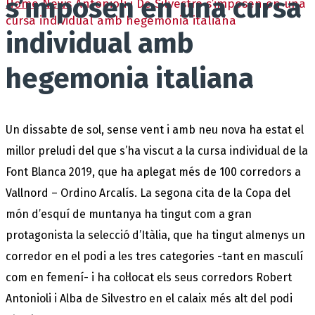
s’imposen en una cursa
Home
News
Antonioli i De Silvestro s’imposen en una
cursa individual amb hegemonia italiana
individual amb
hegemonia italiana
Un dissabte de sol, sense vent i amb neu nova ha estat el
millor preludi del que s’ha viscut a la cursa individual de la
Font Blanca 2019, que ha aplegat més de 100 corredors a
Vallnord – Ordino Arcalís. La segona cita de la Copa del
món d’esquí de muntanya ha tingut com a gran
protagonista la selecció d’Itàlia, que ha tingut almenys un
corredor en el podi a les tres categories -tant en masculí
com en femení- i ha col·locat els seus corredors Robert
Antonioli i Alba de Silvestro en el calaix més alt del podi