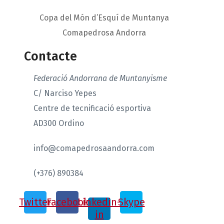
Copa del Món d’Esquí de Muntanya
Comapedrosa Andorra
Contacte
Federació Andorrana de Muntanyisme
C/ Narciso Yepes
Centre de tecnificació esportiva
AD300 Ordino
info@comapedrosaandorra.com
(+376) 890384
Twitter
Facebook
Linkedin-
Skype
in