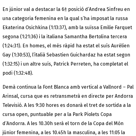
En júnior val a destacar la 6ª posició d’Andrea Sinfreu en
una categoria femenina en la qual s’ha imposat la russa
Ekaterina Osichkina (1:13:37), amb la suïssa Emilie Farquet
segona (1:21:36) i la italiana Samantha Bertolina tercera
(1:24:31). En homes, el més ràpid ha estat el suís Aurélien
Gay (1:30:53), l’italià Sebastien Guichardaz ha estat segon
(1:32:15) i un altre suís, Patrick Perreten, ha completat el
podi (1:32:48).
Demà continua la Font Blanca amb vertical a Vallnord – Pal
Arinsal, cursa que es retransmetrà en directe per Andorra
Televisió. A les 9:30 hores es donarà el tret de sortida a la
cursa open, puntuable per a la Park Piolets Copa
d’Andorra. A les 10.30h serà el torn de la Copa del Món
júnior femenina, a les 10.45h la masculina, a les 11:05 la