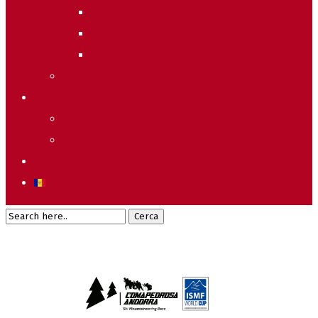
2011
2010
2009
Raking General WC
Accions
Voluntaris
Sostenibilitat
Starting list & Results