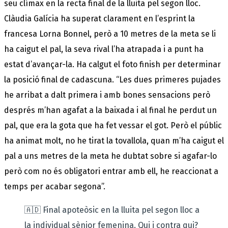
seu clímax en la recta final de la lluita pel segon lloc.
Clàudia Galícia ha superat clarament en l’esprint la
francesa Lorna Bonnel, però a 10 metres de la meta se li
ha caigut el pal, la seva rival l’ha atrapada i a punt ha
estat d’avançar-la. Ha calgut el foto finish per determinar
la posició final de cadascuna. “Les dues primeres pujades
he arribat a dalt primera i amb bones sensacions però
després m’han agafat a la baixada i al final he perdut un
pal, que era la gota que ha fet vessar el got. Però el públic
ha animat molt, no he tirat la tovallola, quan m’ha caigut el
pal a uns metres de la meta he dubtat sobre si agafar-lo
però com no és obligatori entrar amb ell, he reaccionat a
temps per acabar segona”.
🇦🇩 Final apoteòsic en la lluita pel segon lloc a
la individual sènior femenina. Qui i contra qui?