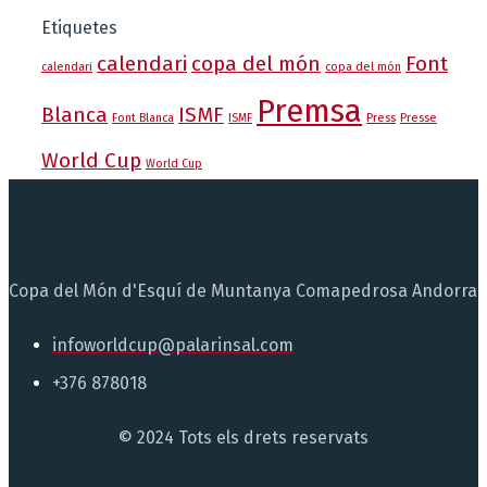
Etiquetes
calendari
copa del món
Font
calendari
copa del món
Premsa
Blanca
ISMF
Font Blanca
ISMF
Press
Presse
World Cup
World Cup
Copa del Món d'Esquí de Muntanya Comapedrosa Andorra
infoworldcup@palarinsal.com
+376 878018
© 2024 Tots els drets reservats