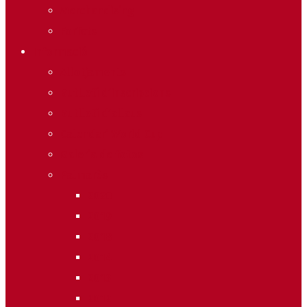
Merchandising
Forfets
Informació
Allotjaments
Butlletí d’inscripcions
Butlletí d’allaus
Calendari World Cup
Galeria de fotos
Palmarès
2020
2019
2018
2014
2013
2012