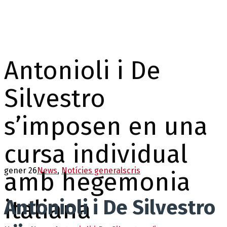
Antonioli i De
Silvestro
s’imposen en una
cursa individual
gener 26
News
,
Notícies generals
cris
amb hegemonia
italiana
Antonioli i De Silvestro