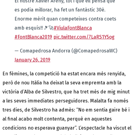
El nostre Xavier Areny, tot i que ell pensa que
es podia millorar, ha fet un fantàstic 30è.
Enorme mèrit quan competeixes contra coets
amb esquís!! 🎿🚀
#ViulaFontBlanca
#FontBlanca2019
pic.twitter.com/7LaRS1Y5og
— Comapedrosa Andorra (@ComapedrosaWC)
January 26, 2019
En fèmines, la competició ha estat encara més renyida,
però de nou Itàlia ha deixat la seva empremta amb la
victòria d’Alba de Silvestro, que ha tret més de mig minut
a les seves immediates perseguidores. Malalta fa només
tres dies, de Silvestro ha admès: “No em sentia gaire bé i
al final acabo molt contenta, perquè en aquestes
condicions no esperava guanyar”. L’espectacle ha viscut el