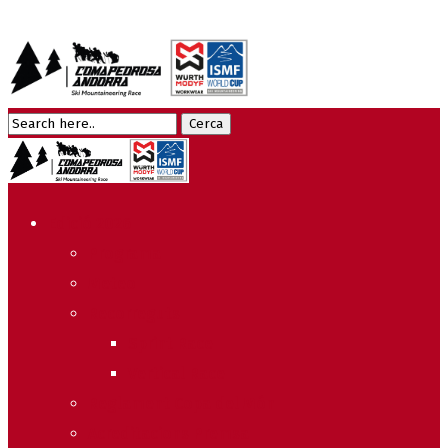
Edició 2026
Programa
Meteo
Recorreguts
Sprint Race
Vertical Race
Reglament Copa del Món
Acreditacions Premsa