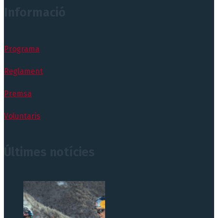
Informació
Programa
Reglament
Premsa
Voluntaris
Últimes notícies