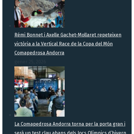
Rémi Bonnet i Axelle Gachet-Mollaret repeteixen
victòria a la Vertical Race de la Copa del Món
Comapedrosa Andorra
gener 25, 2026
La Comapedrosa Andorra torna per la porta gran i
serà un test clau abans dels Jocs Olímpics d’hivern